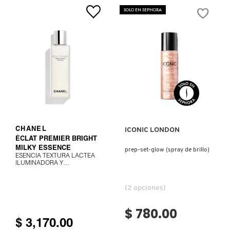
PRIMER
SOLO EN SEPHORA
(PREBASE)
Ver más
VER MÁS
CHANEL
ICONIC LONDON
ÉCLAT PREMIER BRIGHT
MILKY ESSENCE
prep-set-glow (spray de brillo)
ESENCIA TEXTURA LÁCTEA
ILUMINADORA Y
UNIFICADORA
(2 opciones)
$ 780.00
$ 3,170.00