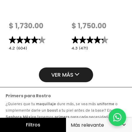
$ 1,730.00
$ 1,750.00
★★★★★
★★★★★
★★★★★
★★★★★
4.2
4.3
4.2
(604)
4.3
(471)
constructor.search.bazaarvoice.read.label
constructor.search.bazaarvoice.read.la
PARURE
TRACELESS
GOLD
SOFT
24K
MATTE
(BASE
PRIMER
DE
TOM
VER MÁS
MAQUILLAJE
FORD
PERFECCIONADORA)
(PRIMER
PARA
OJOS)
Primers para Rostro
¿Quieres que tu
maquillaje
dure más, se vea más
uniforme
o
simplemente darle un
boost
a tu piel antes de la base? En
Sephora México
tenemos
primers
para cada necesidad. Te
respondemos las preguntas que realmente te haces al elegir uno.
Filtros