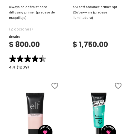
always an optimist pore
s&i soft radiance primer spf
diffusing primer (prebase de
25/pa++ na (prebase
DRUNK ELEPHANT
maquillaje)
iluminadora)
(2 opciones)
DYSON
desde:
$ 800.00
$ 1,750.00
E.L.F. COSMETICS
★★★★★
★★★★★
4.4
4.4
(1289)
constructor.search.bazaarvoice.read.label
E.L.F. SKIN
ALWAYS
AN
OPTIMIST
PORE
DIFFUSING
ESTÉE LAUDER
PRIMER
(PREBASE
DE
MAQUILLAJE)
FENTY BEAUTY
Ver más
Ver más
FENTY SKIN