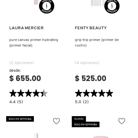
Ver más
Ver más
LAURA MERCIER
FENTY BEAUTY
pure canvas primer hydrating
grip trip primer (primer de
(primer facial)
rostro)
(2 opciones)
(4 opciones)
desde:
$ 655.00
$ 525.00
★★★★★
★★★★★
★★★★★
★★★★★
4.4
5.0
4.4
(5)
5.0
(2)
constructor.search.bazaarvoice.read.label
constructor.search.bazaarvoice.read.la
PURE
GRIP
CANVAS
TRIP
PRIMER
PRIMER
SOLO EN SEPHORA
NUEVO
HYDRATING
(PRIMER
SOLO EN SEPHORA
(PRIMER
DE
FACIAL)
ROSTRO)