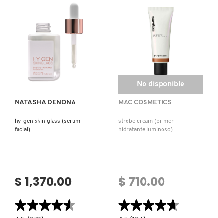
SPF
GLOW
30
MIST
(PROTECTOR
4
SOLAR
EN
Y
1
PREBASE
(SPRAY
DE
PREPARADORA
MAQUILLAJE)
Y
SELLADORA
Ver más
DE
PIEL)
No disponible
NATASHA DENONA
MAC COSMETICS
hy-gen skin glass (serum
strobe cream (primer
facial)
hidratante luminoso)
$ 1,370.00
$ 710.00
★★★★★
★★★★★
★★★★★
★★★★★
4.5
4.7