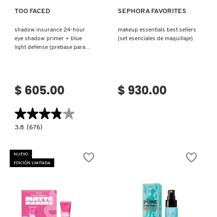
TOO FACED
SEPHORA FAVORITES
NUXE
shadow insurance 24-hour
makeup essentials best sellers
eye shadow primer + blue
(set esenciales de maquillaje)
light defense (prebase para
OLAPLEX
ojos)
OLLIE
$ 605.00
$ 930.00
★★★★★
★★★★★
ONE SIZE
3.8
3.8
(676)
constructor.search.bazaarvoice.read.label
SHADOW
INSURANCE
OUAI HAIRCARE
24-
NUEVO
HOUR
EDICIÓN LIMITADA
EYE
SHADOW
PRIMER
PAI-SHAU
+
BLUE
LIGHT
DEFENSE
(PREBASE
PATCHOLOGY
PARA