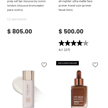
prep set tan mousse by iconic
all nighter ultra matte face
london (mousse bronceador
primer travel size (primer
para rostro)
facial mini)
(2 opciones)
$ 805.00
$ 500.00
★★★★★
★★★★★
4.1
4.1
(27)
constructor.search.bazaarvoice.read.la
ALL
NIGHTER
ULTRA
EXCLUSIVO ONLINE
MATTE
FACE
PRIMER
TRAVEL
SIZE
(PRIMER
FACIAL
MINI)
Ver más
Ver más