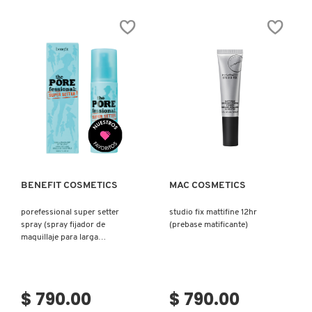
SKIN 1004
POREFESSIONAL
LIQUID
MATTE
PORELESS
PRIMER
PUTTY
(PRIMER
PRIMER
MATIFICANTE
+
SMASHBOX
PARA
CICA
ROSTRO)
(PRIMER
LÍQUIDO
PORELESS)
SOL DE JANEIRO
Ver más
Ver más
SUPERGOOP!
BENEFIT COSMETICS
MAC COSMETICS
THE INKEY LIST
porefessional super setter
studio fix mattifine 12hr
spray (spray fijador de
(prebase matificante)
THE ORDINARY
maquillaje para larga
duración)
TOCOBO
$ 790.00
$ 790.00