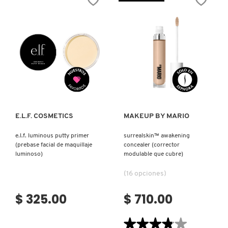
PRIMER
PRIMER
IT COSMETICS
(PREBASE
(PREBASE
FACIAL
FACIAL
DE
DE
MAQUILLAJE
MAQUILLAJE
SIN
MATIFICANTE)
JEAN PAUL GAULTIER
POROS)
JULIETTE HAS A GUN
Ver más
Ver más
K18
E.L.F. COSMETICS
MAKEUP BY MARIO
e.l.f. luminous putty primer
surrealskin™ awakening
KAYALI
(prebase facial de maquillaje
concealer (corrector
luminoso)
modulable que cubre)
KÉRASTASE
(16 opciones)
$ 325.00
$ 710.00
KIEHL’S
★★★★★
★★★★★