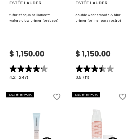
ESTÉE LAUDER
ESTÉE LAUDER
futurist aqua brilliance™
double wear smooth & blur
watery glow primer (prebase)
primer (primer para rostro)
$ 1,150.00
$ 1,150.00
★★★★★
★★★★★
★★★★★
★★★★★
4.2
3.5
4.2
(247)
3.5
(11)
constructor.search.bazaarvoice.read.label
constructor.search.bazaarvoice.read.la
FUTURIST
DOUBLE
AQUA
WEAR
BRILLIANCE™
SMOOTH
SOLO EN SEPHORA
SOLO EN SEPHORA
WATERY
&
GLOW
BLUR
PRIMER
PRIMER
(PREBASE)
(PRIMER
PARA
ROSTRO)