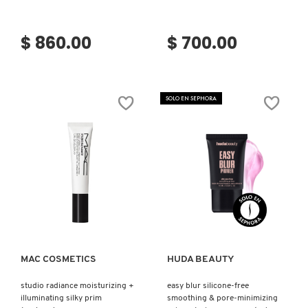
VERSACE
$ 860.00
$ 700.00
YVES SAINT LAURENT
SOLO EN SEPHORA
Ver más
Ver más
MAC COSMETICS
HUDA BEAUTY
studio radiance moisturizing +
easy blur silicone-free
illuminating silky prim
smoothing & pore-minimizing