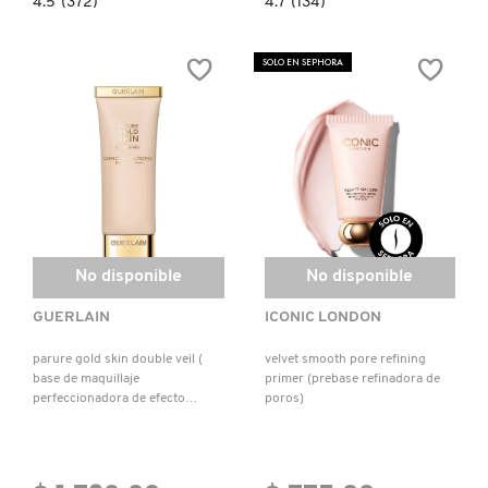
4.5
(372)
4.7
(134)
constructor.search.bazaarvoice.read.label
constructor.search.bazaarvoice.read.la
HY-
STROBE
GEN
CREAM
SKIN
(PRIMER
SOLO EN SEPHORA
GLASS
HIDRATANTE
(SERUM
LUMINOSO)
FACIAL)
No disponible
No disponible
GUERLAIN
ICONIC LONDON
parure gold skin double veil (
velvet smooth pore refining
base de maquillaje
primer (prebase refinadora de
perfeccionadora de efecto
poros)
rejuvenecedor)