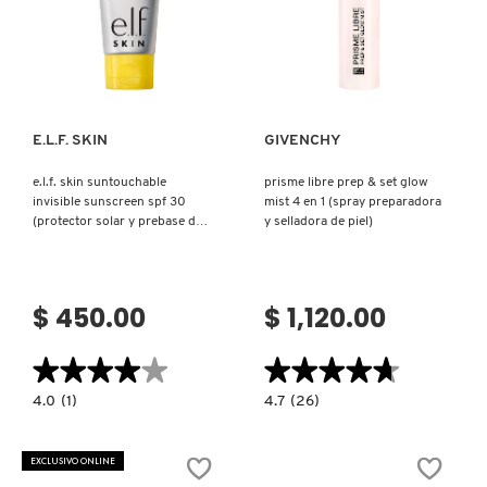
Ver más
Ver más
E.L.F. SKIN
GIVENCHY
e.l.f. skin suntouchable
prisme libre prep & set glow
invisible sunscreen spf 30
mist 4 en 1 (spray preparadora
(protector solar y prebase de
y selladora de piel)
maquillaje)
$ 450.00
$ 1,120.00
★★★★★
★★★★★
★★★★★
★★★★★
4.0
4.7
4.0
(1)
4.7
(26)
constructor.search.bazaarvoice.read.label
constructor.search.bazaarvoice.read.la
E.L.F.
PRISME
SKIN
LIBRE
SUNTOUCHABLE
PREP
EXCLUSIVO ONLINE
INVISIBLE
&
SUNSCREEN
SET