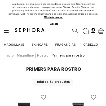
Para disfrutar de una mejor experiencia dentro nuestro sitio Sephora.com.mx,
recomendamos abrirlo en navegadores como Firefox, Safari o Chrome. No
podemos garantizar que funcionará de la manera más óptima usando otro
navegador web. Al continuar navegando en este sitio, aceptas el uso de cookies.
Más información
.
Acepto
MAQUILLAJE
SKINCARE
FRAGANCIAS
CABELLO
SEPHORA COLLECTION
Fragancias
Maquillaje
Skincare
Cabello
Marcas
Inicio
Maquillaje
Rostro
Primers para rostro
VER
VER
VER
VER
VER
VER
PRIMERS PARA ROSTRO
A
ROSTRO
PRODUCTOS ESPECIALIZADOS
MUJER
SETS DE VALOR & PARA
MAQUILLAJE
ADIDAS
Total de
62
productos
REGALAR
B
MEJILLAS
SKINCARE COREANO
HOMBRE
CUIDADO DE LA PIEL
AESTURA
C
TAMAÑOS DE VIAJE