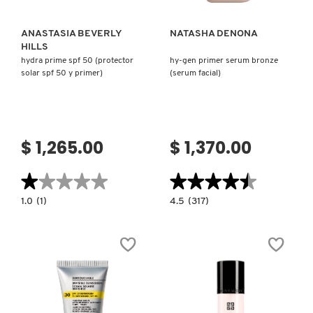
ANASTASIA BEVERLY
NATASHA DENONA
HILLS
hydra prime spf 50 (protector
hy-gen primer serum bronze
solar spf 50 y primer)
(serum facial)
$ 1,265.00
$ 1,370.00
★★★★★
★★★★★
★★★★★
★★★★★
1.0
4.5
1.0
(1)
4.5
(317)
constructor.search.bazaarvoice.read.label
constructor.search.bazaarvoice.read.la
HYDRA
HY-
PRIME
GEN
SPF
PRIMER
50
SERUM
(PROTECTOR
BRONZE
SOLAR
(SERUM
SPF
FACIAL)
50
Y
PRIMER)