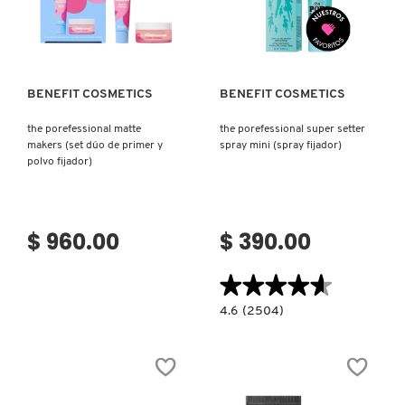
OJOS)
Ver más
Ver más
PATRICK TA
BENEFIT COSMETICS
BENEFIT COSMETICS
PEACE OUT SKINCARE
the porefessional matte
the porefessional super setter
makers (set dúo de primer y
spray mini (spray fijador)
polvo fijador)
PETER THOMAS ROTH
PHLUR
$ 960.00
$ 390.00
★★★★★
★★★★★
PRADA
4.6
4.6
(2504)
constructor.search.bazaarvoice.read.la
THE
RABANNE
POREFESSIONAL
SUPER
SETTER
SPRAY
MINI
RARE BEAUTY
(SPRAY