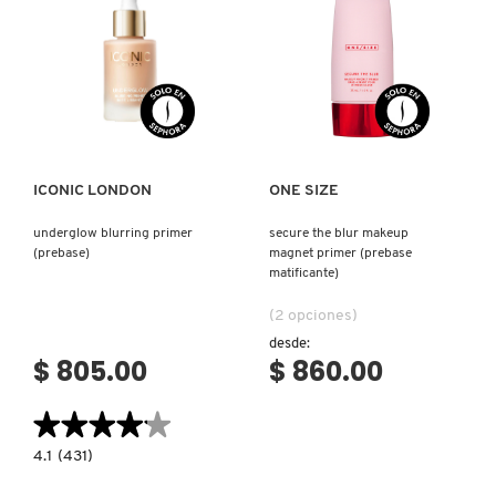
Ver más
Ver más
ICONIC LONDON
ONE SIZE
underglow blurring primer
secure the blur makeup
(prebase)
magnet primer (prebase
matificante)
(2 opciones)
desde:
$ 805.00
$ 860.00
★★★★★
★★★★★
4.1
4.1
(431)
constructor.search.bazaarvoice.read.label
UNDERGLOW
BLURRING