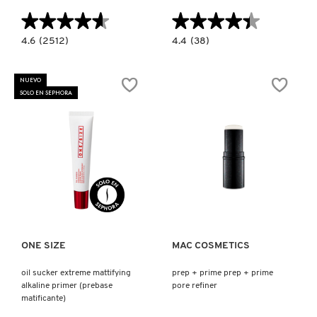
TOM FORD
★★★★★
★★★★★
★★★★★
★★★★★
4.6
4.4
4.6
(2512)
4.4
(38)
constructor.search.bazaarvoice.read.label
constructor.search.bazaarvoice.read.la
TONYMOLY
POREFESSIONAL
STUDIO
SUPER
FIX
SETTER
MATTIFINE
NUEVO
SPRAY
12HR
SOLO EN SEPHORA
(SPRAY
(PREBASE
TOO FACED
FIJADOR
MATIFICANTE)
DE
MAQUILLAJE
PARA
LARGA
TRULY BEAUTY
DURACIÓN)
Ver más
Ver más
TWEEZERMAN
URBAN DECAY
ONE SIZE
MAC COSMETICS
oil sucker extreme mattifying
prep + prime prep + prime
alkaline primer (prebase
pore refiner
VALENTINO
matificante)