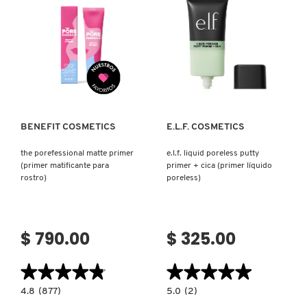
FIJADOR)
REDKEN
Ver más
Ver más
SARELLY
BENEFIT COSMETICS
E.L.F. COSMETICS
SEPHORA COLLECTION
the porefessional matte primer
e.l.f. liquid poreless putty
(primer matificante para
primer + cica (primer líquido
SEPHORA FAVORITES
rostro)
poreless)
SHARK
$ 790.00
$ 325.00
SHISEIDO
★★★★★
★★★★★
★★★★★
★★★★★
4.8
5.0
4.8
(877)
5.0
(2)
constructor.search.bazaarvoice.read.label
constructor.search.bazaarvoice.read.la
THE
E.L.F.