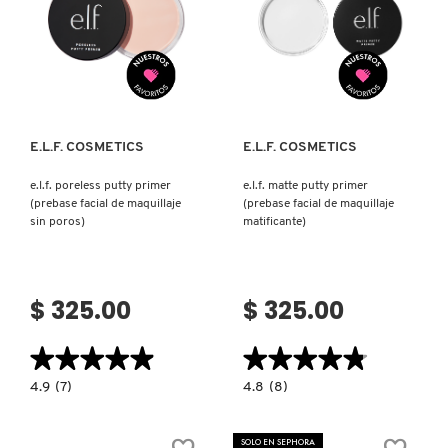
GUERLAIN
A
BASE
DE
GEL
Ver más
Ver más
GRAN
HUDA BEAUTY
TAMAÑO)
HUGO BOSS
E.L.F. COSMETICS
E.L.F. COSMETICS
e.l.f. poreless putty primer
e.l.f. matte putty primer
ICONIC LONDON
(prebase facial de maquillaje
(prebase facial de maquillaje
sin poros)
matificante)
ILIA
$ 325.00
$ 325.00
INNISFREE
★★★★★
★★★★★
★★★★★
★★★★★
4.9
4.8
4.9
(7)
4.8
(8)
ISDIN
constructor.search.bazaarvoice.read.label
constructor.search.bazaarvoice.read.la
E.L.F.
E.L.F.
PORELESS
MATTE
PUTTY
PUTTY
SOLO EN SEPHORA