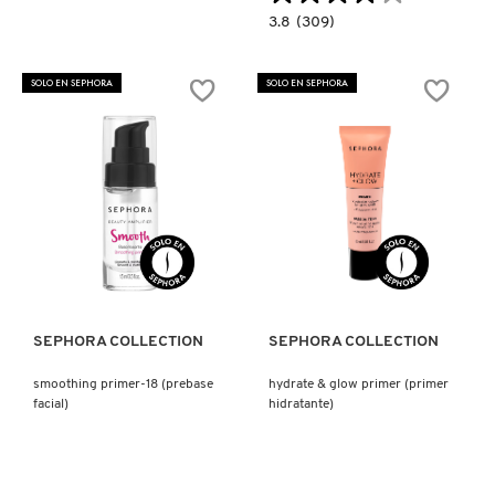
3.8
3.8
(309)
KYLIE COSMETICS
constructor.search.bazaarvoice.read.la
SURREALSKIN™
AWAKENING
CONCEALER
SOLO EN SEPHORA
SOLO EN SEPHORA
(CORRECTOR
KYLIE JENNER FRAGRANCES
MODULABLE
QUE
CUBRE)
L'ORÉAL PROFESSIONNEL
LANCÔME
Ver más
Ver más
LANEIGE
SEPHORA COLLECTION
SEPHORA COLLECTION
LAURA MERCIER
smoothing primer-18 (prebase
hydrate & glow primer (primer
facial)
hidratante)
LILASH