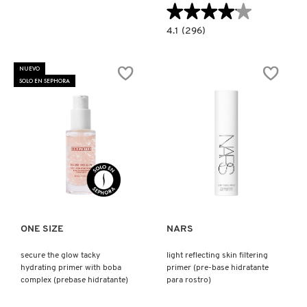
★★★★★
★★★★★
4.1
4.1
(296)
constructor.search.bazaarvoice.read.la
PREP-
SET-
GLOW
NUEVO
(SPRAY
SOLO EN SEPHORA
DE
BRILLO)
Ver más
Ver más
ONE SIZE
NARS
secure the glow tacky
light reflecting skin filtering
hydrating primer with boba
primer (pre-base hidratante
complex (prebase hidratante)
para rostro)