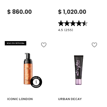
$ 860.00
$ 1,020.00
★★★★★
★★★★★
4.5
4.5
(255)
constructor.search.bazaarvoice.read.la
LIGHT
REFLECTING
SKIN
SOLO EN SEPHORA
FILTERING
PRIMER
(PRE-
BASE
HIDRATANTE
PARA
ROSTRO)
Ver más
Ver más
ICONIC LONDON
URBAN DECAY