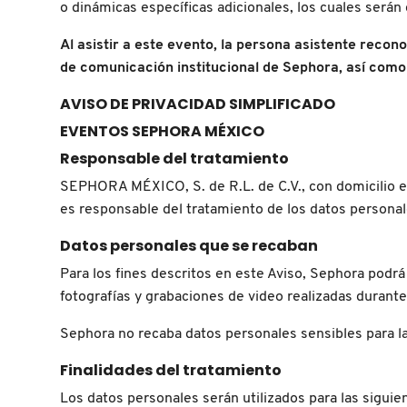
o dinámicas específicas adicionales, los cuales ser
Al asistir a este evento, la persona asistente recon
DRUNK ELEPHANT
de comunicación institucional de Sephora, así como
AVISO DE PRIVACIDAD SIMPLIFICADO
DYSON
EVENTOS SEPHORA MÉXICO
Responsable del tratamiento
E.L.F. COSMETICS
SEPHORA MÉXICO, S. de R.L. de C.V., con domicilio e
es responsable del tratamiento de los datos personal
E.L.F. SKIN
Datos personales que se recaban
Para los fines descritos en este Aviso, Sephora podr
ESTÉE LAUDER
fotografías y grabaciones de video realizadas durant
Sephora no recaba datos personales sensibles para la
FENTY BEAUTY
Finalidades del tratamiento
Los datos personales serán utilizados para las siguient
FENTY SKIN