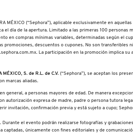
 MÉXICO (“Sephora”), aplicable exclusivamente en aquellas a
el día de la apertura. Limitado a las primeras 100 personas ma
ento en compras mínimas variables, determinadas según el cupó
s promociones, descuentos o cupones. No son transferibles ni c
.sephora.com.mx. La participación en la promoción implica su 
MÉXICO, S. de R.L. de C.V.
(“Sephora”), se aceptan los presen
on marcas aliadas.
, en general, a personas mayores de edad. De manera excepcio
, con autorización expresa de madre, padre o persona tutora l
rir invitación, confirmación previa y está sujeto a cupo; Seph
. Durante el evento podrán realizarse fotografías y grabaciones 
ia captadas, únicamente con fines editoriales y de comunicació