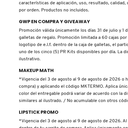
GUERLAIN
características de aplicación, uso, resultado, calidad,
por orden. Productos no incluidos.
HUDA BEAUTY
GWP EN COMPRA Y GIVEAWAY
Promoción válida únicamente los días 31 de julio y 1
galletas de regalo. Promoción limitada a 60 cajas por
HUGO BOSS
logotipo de e.l.f. dentro de la caja de galletas, el p
uno de los cinco (5) PR Kits disponibles por día. La 
ICONIC LONDON
ilustrativo.
MAKEUP MATH
ILIA
*Vigencia del 3 de agosto al 9 de agosto de 2026 o 
compra) y aplicando el código MKTERMO. Aplica únic
color del entregable podrá variar de acuerdo con la dis
INNISFREE
similares al ilustrado. / No acumulable con otros cód
LIPSTICK PROMO
ISDIN
*Vigencia del 3 de agosto al 9 de agosto de 2026. Al 