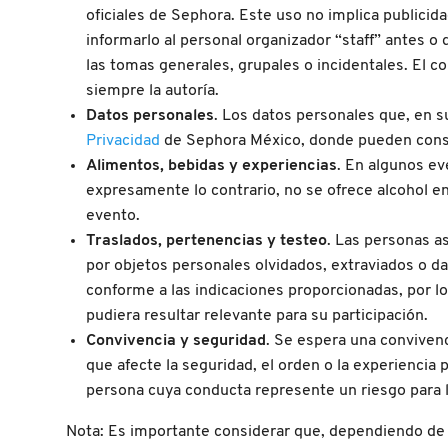
oficiales de Sephora. Este uso no implica publicid
informarlo al personal organizador “staff” antes 
COMMODITY
las tomas generales, grupales o incidentales. El 
siempre la autoría.
DERMALOGICA
Datos personales
. Los datos personales que, en s
Privacidad
de Sephora México, donde pueden cons
Alimentos, bebidas y experiencias
. En algunos ev
DIOR
expresamente lo contrario, no se ofrece alcohol e
evento.
DIOR BACKSTAGE
Traslados, pertenencias y testeo
. Las personas a
por objetos personales olvidados, extraviados o da
conforme a las indicaciones proporcionadas, por l
DOLCE&GABBANA
pudiera resultar relevante para su participación.
Convivencia y seguridad
. Se espera una convivenc
que afecte la seguridad, el orden o la experiencia p
DR. DENNIS GROSS SKINCARE
persona cuya conducta represente un riesgo para la
Nota:
Es importante considerar que, dependiendo de la
DR. JART+