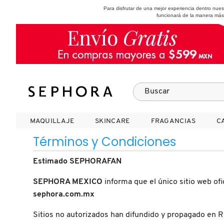
Para disfrutar de una mejor experiencia dentro nu
funcionará de la manera más
SEPHORA COLLECTION
Fragancias
Maquillaje
Skincare
Cabello
Marcas
MAQUILLAJE
MAQUILLAJE
SKINCARE
SKINCARE
FRAGANCIAS
FRAGANCIAS
C
C
VER
VER
VER
VER
VER
VER
Términos y Condiciones
A
Estimado SEPHORAFAN
ROSTRO
PRODUCTOS ESPECIALIZADOS
MUJER
SETS DE VALOR & PARA
MAQUILLAJE
ADIDAS
REGALAR
SEPHORA MEXICO
informa que el único sitio web of
B
sephora.com.mx
MEJILLAS
SKINCARE COREANO
HOMBRE
CUIDADO DE LA PIEL
AESTURA
C
TAMAÑOS DE VIAJE
Sitios no autorizados han difundido y propagado en 