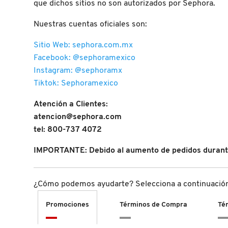
que dichos sitios no son autorizados por Sephora.
D
AHAL
OJOS
POR NECESIDAD
POR FAMILIA
CABELLO
SHAMPOOS &
Nuestras cuentas oficiales son:
E
ACONDICIONADORES
ANASTASIA BEVERLY HILLS
LABIOS
TRATAMIENTOS
TENDENCIAS EN FRAGANCIAS
BROCHAS Y ACCESORIOS
Sitio Web: sephora.com.mx
F
Facebook: @sephoramexico
PRODUCTOS PARA PEINADO &
Instagram: @sephoramx
G
ANUA
UÑAS
HIDRATANTES
SETS DE VALOR & PARA
BAÑO Y CUERPO
TRATAMIENTOS
Tiktok: Sephoramexico
REGALAR
H
Atención a Clientes:
ARAMIS
BROCHAS Y APLICADORES
LIMPIADORES Y EXFOLIANTES
MENOS DE $300
HERRAMIENTAS PARA CABELLO
atencion@sephora.com
I
TAMAÑOS DE VIAJE
tel: 800-737 4072
J
ARIANA GRANDE
ACCESORIOS
MASCARILLAS
MASCARILLAS
PRODUCTOS DE CABELLO POR
IMPORTANTE: Debido al aumento de pedidos durante
UNISEX
NECESIDAD
K
AVEDA
MAQUILLAJE SEPHORA
CUIDADO DE OJOS
¿Cómo podemos ayudarte? Selecciona a continuación l
L
COLLECTION
BODY MIST
Promociones
Términos de Compra
Té
BEAUTYBLENDER
M
PROTECTORES SOLARES