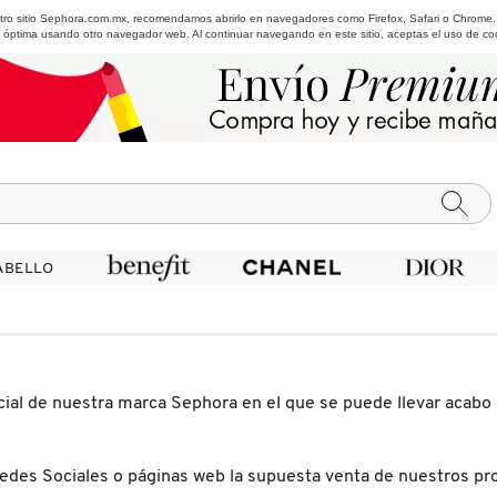
estro sitio Sephora.com.mx, recomendamos abrirlo en navegadores como Firefox, Safari o Chrome
 óptima usando otro navegador web. Al continuar navegando en este sitio, aceptas el uso de co
ABELLO
ABELLO
icial de nuestra marca Sephora en el que se puede llevar acabo
Redes Sociales o páginas web la supuesta venta de nuestros p