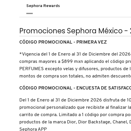
N
Sephora Rewards
BEAUTY OF JOSEON
BRONCEADORES Y
O
AUTOBRONCEADORES
BENEFIT COSMETICS
Promociones Sephora México - 
P
TRATAMIENTOS PARA LABIOS
CÓDIGO PROMOCIONAL - PRIMERA VEZ
Q
BILLIE EILISH
*Vigencia del 1 de Enero al 31 de Diciembre del 2026
R
HERRAMIENTAS DE ALTA
compras mayores a $899 mxn aplicando el código pro
TECNOLOGÍA
BIODANCE
PERFUMES excepto velas y difusores, productos de l
S
montos de compra son totales, no admiten descuento
T
SETS DE VALOR & PARA
BRIOGEO
CÓDIGO PROMOCIONAL - ENCUESTA DE SATISFAC
REGALAR
U
Del 1 de Enero al 31 de Diciembre 2026 disfruta de
BUMBLE AND BUMBLE
promocional personalizado que recibiste al finalizar 
V
TAMAÑOS DE VIAJE
carrito de compra. Limitado a 1 código por compra po
W
productos de la marca Dior, Dior Backstage, Chanel,
BURBERRY
BAÑO Y CUERPO
Sephora APP