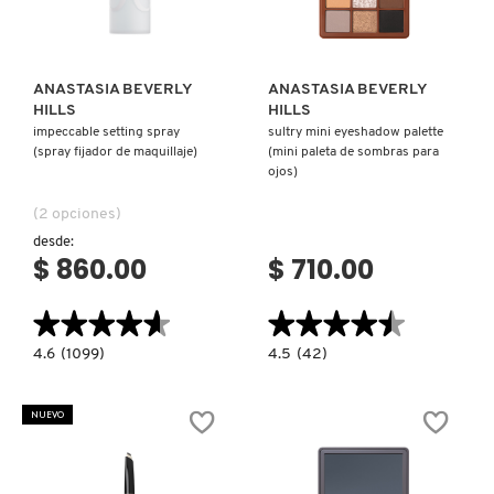
LIVING PROOF
ANASTASIA BEVERLY
ANASTASIA BEVERLY
MAC COSMETICS
HILLS
HILLS
impeccable setting spray
sultry mini eyeshadow palette
(spray fijador de maquillaje)
(mini paleta de sombras para
ojos)
MAISON LOUIS MARIE
(2 opciones)
desde:
MAKEUP BY MARIO
$ 860.00
$ 710.00
★★★★★
★★★★★
★★★★★
★★★★★
MARC JACOBS PERFUMES
4.6
4.5
4.6
(1099)
4.5
(42)
constructor.search.bazaarvoice.read.label
constructor.search.bazaarvoice.read.la
IMPECCABLE
SULTRY
MEDICUBE
SETTING
MINI
SPRAY
EYESHADOW
NUEVO
(SPRAY
PALETTE
FIJADOR
(MINI
DE
PALETA
MONTBLANC
MAQUILLAJE)
DE
SOMBRAS
PARA