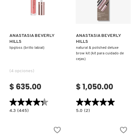
Ver más
Ver más
ANASTASIA BEVERLY
ANASTASIA BEVERLY
HILLS
HILLS
lipgloss (brillo labial)
natural & polished deluxe
brow kit (kit para cuidado de
cejas)
(4 opciones)
$ 635.00
$ 1,050.00
★★★★★
★★★★★
★★★★★
★★★★★
4.3
5.0
4.3
(445)
5.0
(2)
constructor.search.bazaarvoice.read.label
constructor.search.bazaarvoice.read.la
LIPGLOSS
NATURAL
(BRILLO
&
LABIAL)
POLISHED
DELUXE
BROW
KIT