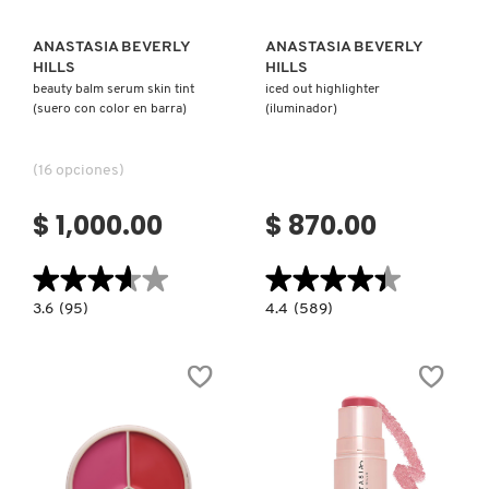
X
CALVIN KLEIN
ANASTASIA BEVERLY
ANASTASIA BEVERLY
INGREDIENTES ACTIVOS DE
Y
HILLS
HILLS
SKINCARE
beauty balm serum skin tint
iced out highlighter
(suero con color en barra)
(iluminador)
CAROLINA HERRERA
Z
#
(16 opciones)
CAUDALIE
$ 1,000.00
$ 870.00
CHANEL
★★★★★
★★★★★
★★★★★
★★★★★
3.6
4.4
3.6
(95)
4.4
(589)
constructor.search.bazaarvoice.read.label
constructor.search.bazaarvoice.read.la
CHARLOTTE TILBURY
BEAUTY
ICED
BALM
OUT
SERUM
HIGHLIGHTER
SKIN
(ILUMINADOR)
TINT
CLARINS
(SUERO
CON
COLOR
EN
BARRA)
CLINIQUE