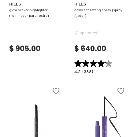
HILLS
HILLS
glow seeker highlighter
dewy set setting spray (spray
(iluminador para rostro)
fijador)
(2 opciones)
$ 905.00
$ 640.00
★★★★★
★★★★★
4.2
4.2
(388)
constructor.search.bazaarvoice.read.la
DEWY
SET
SETTING
SPRAY
(SPRAY
FIJADOR)
Ver más
Ver más