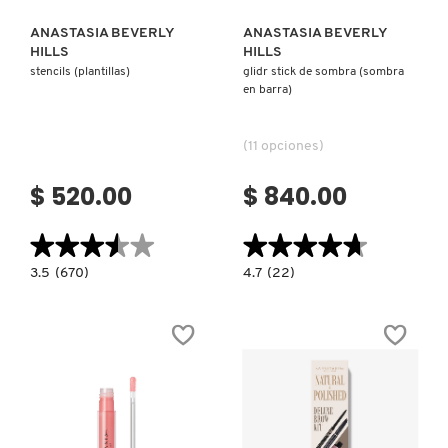
ANASTASIA BEVERLY
ANASTASIA BEVERLY
HILLS
HILLS
stencils (plantillas)
glidr stick de sombra (sombra
en barra)
(11 opciones)
$ 520.00
$ 840.00
★★★★★
★★★★★
★★★★★
★★★★★
3.5
4.7
3.5
(670)
4.7
(22)
constructor.search.bazaarvoice.read.label
constructor.search.bazaarvoice.read.la
STENCILS
GLIDR
(PLANTILLAS)
STICK
DE
SOMBRA
(SOMBRA
EN
BARRA)