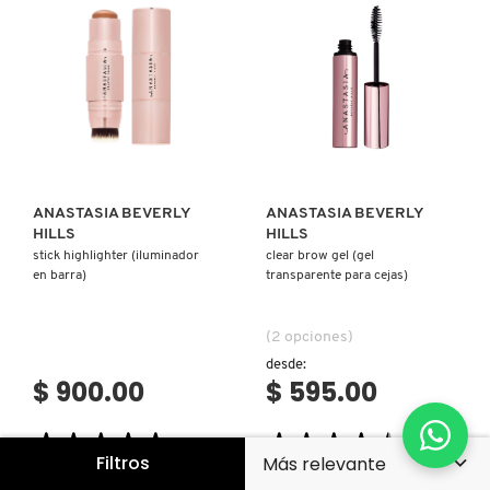
(KIT
PARA
CUIDADO
DE
CEJAS)
Ver más
Ver más
ANASTASIA BEVERLY
ANASTASIA BEVERLY
HILLS
HILLS
stick highlighter (iluminador
clear brow gel (gel
en barra)
transparente para cejas)
(2 opciones)
desde:
$ 900.00
$ 595.00
★★★★★
★★★★★
★★★★★
★★★★★
Filtros
4.6
4.5
4.6
(5)
4.5
(2930)
constructor.search.bazaarvoice.read.label
constructor.search.bazaarvoice.read.la