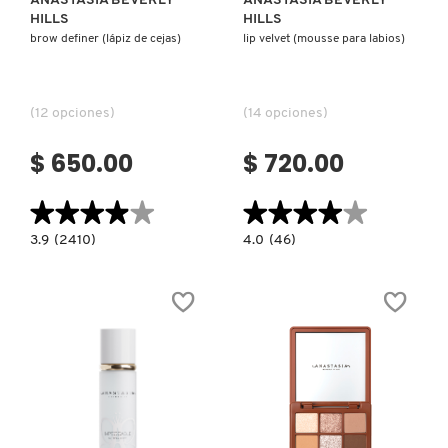
ANASTASIA BEVERLY
ANASTASIA BEVERLY
HILLS
HILLS
KYLIE COSMETICS
brow definer (lápiz de cejas)
lip velvet (mousse para labios)
KYLIE JENNER FRAGRANCES
(12 opciones)
(14 opciones)
L'ORÉAL PROFESSIONNEL
$ 650.00
$ 720.00
★★★★★
★★★★★
★★★★★
★★★★★
LANCÔME
3.9
4.0
3.9
(2410)
4.0
(46)
constructor.search.bazaarvoice.read.label
constructor.search.bazaarvoice.read.la
BROW
LIP
DEFINER
VELVET
LANEIGE
(LÁPIZ
(MOUSSE
DE
PARA
CEJAS)
LABIOS)
LAURA MERCIER
LILASH
Ver más
Ver más