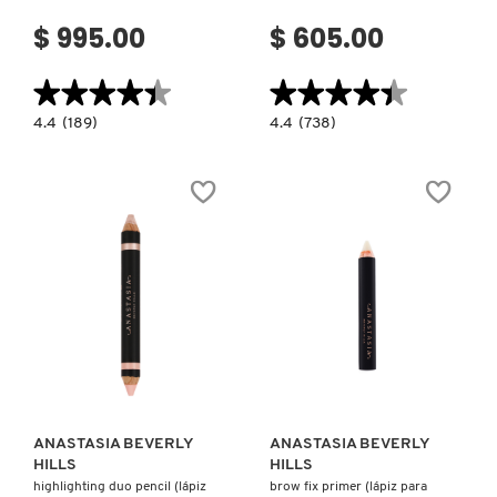
$ 995.00
$ 605.00
★★★★★
★★★★★
★★★★★
★★★★★
4.4
4.4
4.4
(189)
4.4
(738)
constructor.search.bazaarvoice.read.label
constructor.search.bazaarvoice.read.la
LOOSE
LIPSTICK
SETTING
(BARRA
POWDER
DE
(POLVO
LABIOS)
TRASLÚCIDO)
Ver más
Ver más
ANASTASIA BEVERLY
ANASTASIA BEVERLY
HILLS
HILLS
highlighting duo pencil (lápiz
brow fix primer (lápiz para