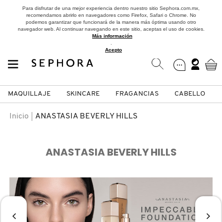
Para disfrutar de una mejor experiencia dentro nuestro sitio Sephora.com.mx,
recomendamos abrirlo en navegadores como Firefox, Safari o Chrome. No
podemos garantizar que funcionará de la manera más óptima usando otro
navegador web. Al continuar navegando en este sitio, aceptas el uso de cookies.
Más información
.
Acepto
MAQUILLAJE
SKINCARE
FRAGANCIAS
CABELLO
SEPHORA COLLECTION
Fragancias
Maquillaje
Skincare
Cabello
Marcas
Inicio
ANASTASIA BEVERLY HILLS
VER
VER
VER
VER
VER
VER
ANASTASIA BEVERLY HILLS
A
ROSTRO
PRODUCTOS ESPECIALIZADOS
MUJER
SETS DE VALOR & PARA
MAQUILLAJE
ADIDAS
REGALAR
B
MEJILLAS
SKINCARE COREANO
HOMBRE
CUIDADO DE LA PIEL
AESTURA
C
TAMAÑOS DE VIAJE