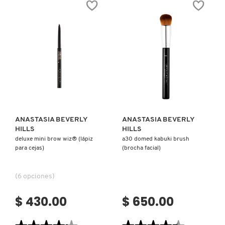
DE
(ILUMINADOR
MAQUILLAJE
PARA
MATTE)
ROSTRO)
Ver más
Ver más
ANASTASIA BEVERLY
ANASTASIA BEVERLY
HILLS
HILLS
deluxe mini brow wiz® (lápiz
a30 domed kabuki brush
para cejas)
(brocha facial)
(6 opciones)
$ 430.00
$ 650.00