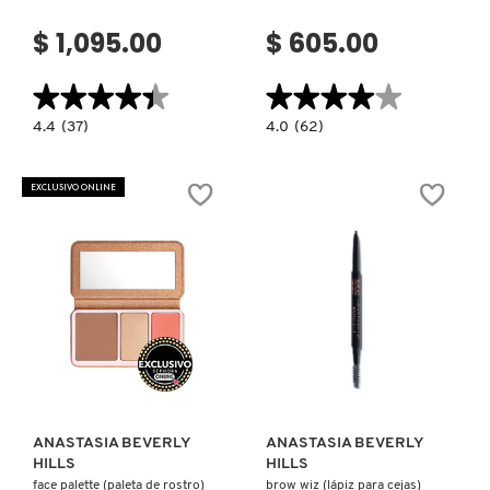
$ 1,095.00
$ 605.00
REDKEN
★★★★★
★★★★★
★★★★★
★★★★★
4.4
4.0
4.4
(37)
4.0
(62)
constructor.search.bazaarvoice.read.label
constructor.search.bazaarvoice.read.la
SARELLY
IMPECCABLE
MATTE
BLURRING
VELVET
SECOND
LIPSTICKS
EXCLUSIVO ONLINE
SKIN
(LABIAL
MATTE
MATE)
SEPHORA COLLECTION
FOUNDATION
(BASE
LIQUIDA)
SEPHORA FAVORITES
Ver más
Ver más
SHARK
SHISEIDO
ANASTASIA BEVERLY
ANASTASIA BEVERLY
HILLS
HILLS
face palette (paleta de rostro)
brow wiz (lápiz para cejas)