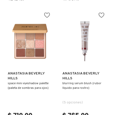
constructor.search.bazaarvoice.read.label
constructor.search.bazaarvoice.read.la
SHARPENER
DIPBROW
(SACAPUNTAS)
POMADE
(POMADA
FRESH
PARA
CEJAS)
GIORGIO ARMANI
GIVENCHY
Ver más
Ver más
GLOSSIER
ANASTASIA BEVERLY
ANASTASIA BEVERLY
HILLS
HILLS
GLOW RECIPE
space mini eyeshadow palette
blurring serum blush (rubor
(paleta de sombras para ojos)
líquido para rostro)
GUCCI
(5 opciones)