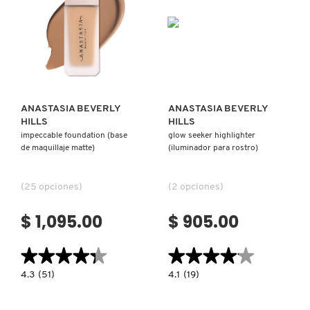
Ver más
Ver más
ANASTASIA BEVERLY
ANASTASIA BEVERLY
HILLS
HILLS
impeccable foundation (base
glow seeker highlighter
de maquillaje matte)
(iluminador para rostro)
(25 opciones)
(2 opciones)
$ 1,095.00
$ 905.00
★★★★★
★★★★★
★★★★★
★★★★★
4.3
4.1
4.3
(51)
4.1
(19)
constructor.search.bazaarvoice.read.label
constructor.search.bazaarvoice.read.la
IMPECCABLE
GLOW
FOUNDATION
SEEKER
(BASE
HIGHLIGHTER