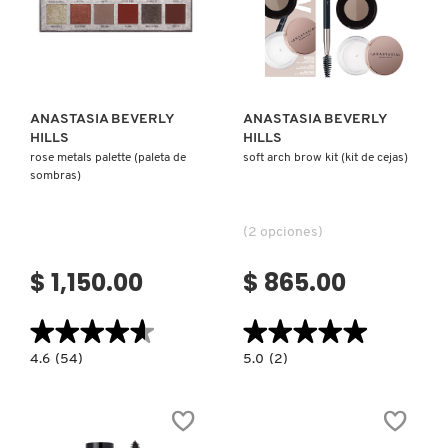
VERSACE
Ver más
Ver más
YVES SAINT LAURENT
ANASTASIA BEVERLY
ANASTASIA BEVERLY
HILLS
HILLS
rose metals palette (paleta de
soft arch brow kit (kit de cejas)
sombras)
(2 opciones)
$ 1,150.00
$ 865.00
★★★★★
★★★★★
★★★★★
★★★★★
4.6
5.0
4.6
(54)
5.0
(2)
constructor.search.bazaarvoice.read.label
constructor.search.bazaarvoice.read.la
ROSE
SOFT
METALS
ARCH
PALETTE
BROW
(PALETA
KIT
DE
(KIT
SOMBRAS)
DE