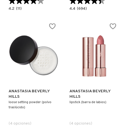
★★★★★
★★★★★
★★★★★
★★★★★
4.2
4.4
4.2
(11)
4.4
(694)
constructor.search.bazaarvoice.read.label
constructor.search.bazaarvoice.read.la
DELUXE
A30
MINI
DOMED
BROW
KABUKI
WIZ®
BRUSH
(LÁPIZ
(BROCHA
PARA
FACIAL)
CEJAS)
Ver más
Ver más
ANASTASIA BEVERLY
ANASTASIA BEVERLY
HILLS
HILLS
loose setting powder (polvo
lipstick (barra de labios)
traslúcido)
(4 opciones)
(4 opciones)