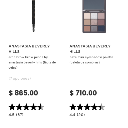
OJOS)
MOROCCANOIL
Ver más
Ver más
MOSCHINO
ANASTASIA BEVERLY
ANASTASIA BEVERLY
MURAD
HILLS
HILLS
archibrow brow pencil by
haze mini eyeshadow palette
anastasia beverly hills (lápiz de
(paleta de sombras)
NARS
cejas)
(7 opciones)
NATASHA DENONA
$ 865.00
$ 710.00
NEST New York
★★★★★
★★★★★
★★★★★
★★★★★
4.5
4.4
4.5
(87)
4.4
(20)
constructor.search.bazaarvoice.read.label
constructor.search.bazaarvoice.read.la
ARCHIBROW
HAZE
NUDESTIX
BROW
MINI