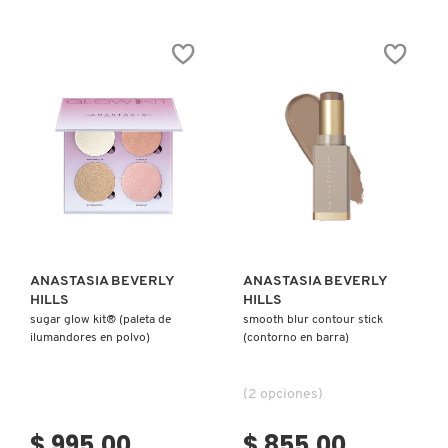
constructor.search.bazaarvoice.read.label
constructor.search.bazaarvoice.read.la
LASH
MINI
SCULPT
LOOSE
LENGTHENING
SETTING
&
POWDER
VOLUMIZING
(POLVO
MASCARA
TRASLÚCIDO)
(MASCARA
VOLUMINIZADORA
PARA
PESTAÑAS)
Ver más
Ver más
ANASTASIA BEVERLY
ANASTASIA BEVERLY
HILLS
HILLS
sugar glow kit® (paleta de
smooth blur contour stick
ilumandores en polvo)
(contorno en barra)
(2 opciones)
$ 995.00
$ 855.00