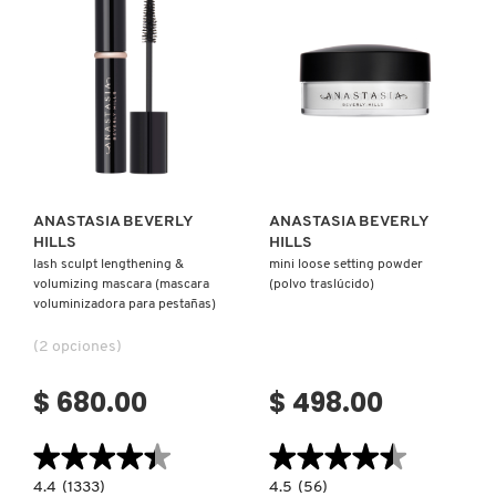
CEJAS)
Ver más
Ver más
ANASTASIA BEVERLY
ANASTASIA BEVERLY
HILLS
HILLS
lash sculpt lengthening &
mini loose setting powder
volumizing mascara (mascara
(polvo traslúcido)
voluminizadora para pestañas)
(2 opciones)
$ 680.00
$ 498.00
★★★★★
★★★★★
★★★★★
★★★★★
4.4
4.5
4.4
(1333)
4.5
(56)