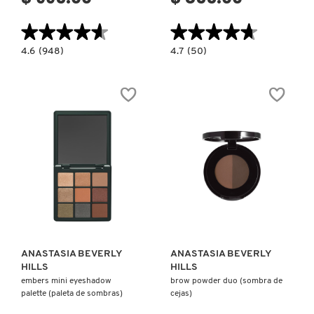
★★★★★
★★★★★
★★★★★
★★★★★
4.6
4.7
4.6
(948)
4.7
(50)
constructor.search.bazaarvoice.read.label
constructor.search.bazaarvoice.read.la
SUGAR
SMOOTH
GLOW
BLUR
KIT®
CONTOUR
(PALETA
STICK
DE
(CONTORNO
ILUMANDORES
EN
EN
BARRA)
POLVO)
Ver más
Ver más
ANASTASIA BEVERLY
ANASTASIA BEVERLY
HILLS
HILLS
embers mini eyeshadow
brow powder duo (sombra de
palette (paleta de sombras)
cejas)