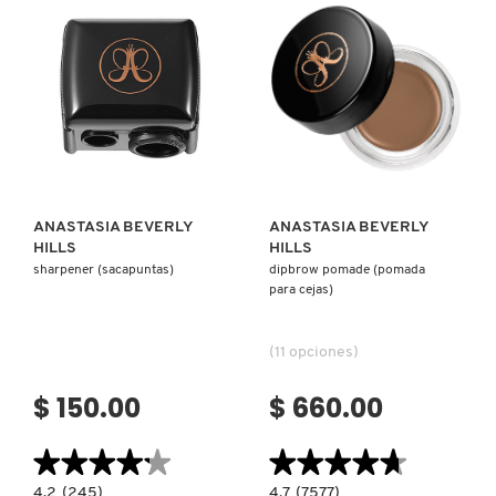
DE
RUBORES
EN
CREMA)
DRUNK ELEPHANT
DYSON
Ver más
Ver más
E.L.F. COSMETICS
ANASTASIA BEVERLY
ANASTASIA BEVERLY
HILLS
HILLS
sharpener (sacapuntas)
dipbrow pomade (pomada
E.L.F. SKIN
para cejas)
ESTÉE LAUDER
(11 opciones)
$ 150.00
$ 660.00
FENTY BEAUTY
★★★★★
★★★★★
★★★★★
★★★★★
FENTY SKIN
4.2
4.7
4.2
(245)
4.7
(7577)