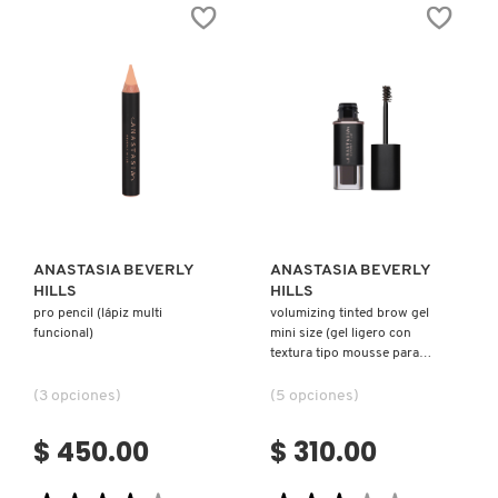
PENCIL
EYESHADOW
BY
PALETTE
ANASTASIA
(PALETA
BEVERLY
DE
NUXE
HILLS
SOMBRAS)
(LÁPIZ
DE
CEJAS)
OLAPLEX
Ver más
Ver más
OLLIE
ONE SIZE
ANASTASIA BEVERLY
ANASTASIA BEVERLY
HILLS
HILLS
pro pencil (lápiz multi
volumizing tinted brow gel
funcional)
mini size (gel ligero con
OUAI HAIRCARE
textura tipo mousse para
cejas)
(3 opciones)
(5 opciones)
PAI-SHAU
$ 450.00
$ 310.00
PATCHOLOGY