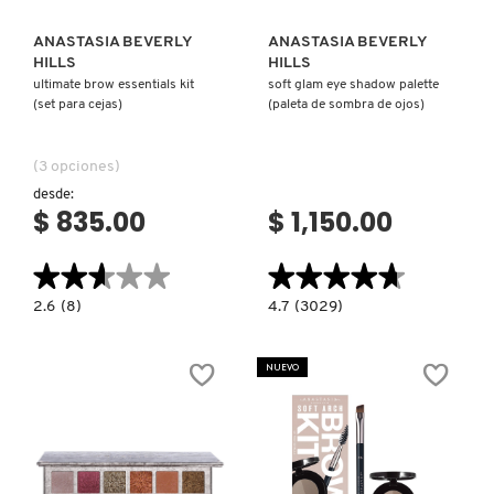
TOM FORD
ANASTASIA BEVERLY
ANASTASIA BEVERLY
HILLS
HILLS
ultimate brow essentials kit
soft glam eye shadow palette
TONYMOLY
(set para cejas)
(paleta de sombra de ojos)
TOO FACED
(3 opciones)
desde:
$ 835.00
$ 1,150.00
TRULY BEAUTY
★★★★★
★★★★★
★★★★★
★★★★★
TWEEZERMAN
2.6
4.7
2.6
(8)
4.7
(3029)
constructor.search.bazaarvoice.read.label
constructor.search.bazaarvoice.read.la
ULTIMATE
SOFT
BROW
GLAM
ESSENTIALS
EYE
NUEVO
URBAN DECAY
KIT
SHADOW
(SET
PALETTE
PARA
(PALETA
CEJAS)
DE
SOMBRA
VALENTINO
DE
OJOS)