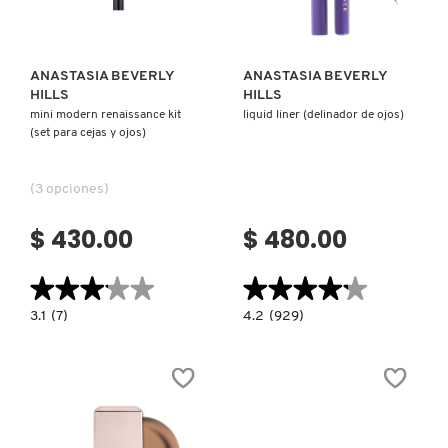
ANASTASIA BEVERLY
ANASTASIA BEVERLY
HILLS
HILLS
mini modern renaissance kit
liquid liner (delinador de ojos)
(set para cejas y ojos)
(3 opciones)
$ 430.00
$ 480.00
★★★★★
★★★★★
★★★★★
★★★★★
3.1
4.2
3.1
(7)
4.2
(929)
constructor.search.bazaarvoice.read.label
constructor.search.bazaarvoice.read.la
MINI
LIQUID
MODERN
LINER
RENAISSANCE
(DELINADOR
KIT
DE
(SET
OJOS)
PARA
CEJAS
Y
OJOS)