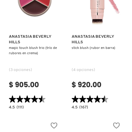
Ver más
Ver más
COMMODITY
DERMALOGICA
ANASTASIA BEVERLY
ANASTASIA BEVERLY
HILLS
HILLS
magic touch blush trio (trío de
stick blush (rubor en barra)
DIOR
rubores en crema)
(3 opciones)
(4 opciones)
DIOR BACKSTAGE
$ 905.00
$ 920.00
DOLCE&GABBANA
★★★★★
★★★★★
★★★★★
★★★★★
4.5
4.5
4.5
(111)
4.5
(167)
DR. DENNIS GROSS SKINCARE
constructor.search.bazaarvoice.read.label
constructor.search.bazaarvoice.read.la
MAGIC
STICK
TOUCH
BLUSH
BLUSH
(RUBOR
TRIO
EN
DR. JART+
(TRÍO
BARRA)