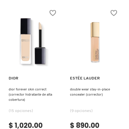
16HR
DIOR
IT COSMETICS
CAMO
BACKSTAGE
CONCEALER
FACE
(CORRECTOR
&
LÍQUIDO)
BODY
FLASH
JEAN PAUL GAULTIER
PERFECTOR
CONCEALER
(CORRECTOR
ALTA
COBERTURA)
JULIETTE HAS A GUN
Ver más
Ver más
K18
DIOR
ESTÉE LAUDER
KAYALI
dior forever skin correct
double wear stay-in-place
(corrector hidratante de alta
concealer (corrector)
KÉRASTASE
cobertura)
(15 opciones)
(9 opciones)
KIEHL’S
$ 1,020.00
$ 890.00