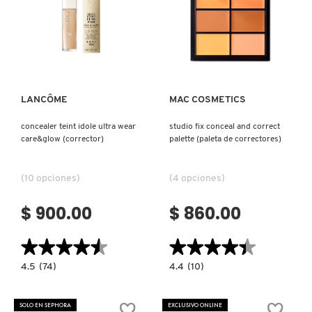
Ver más
Ver más
LANCÔME
MAC COSMETICS
concealer teint idole ultra wear
studio fix conceal and correct
care&glow (corrector)
palette (paleta de correctores)
(10 opciones)
(4 opciones)
$ 900.00
$ 860.00
★★★★★
★★★★★
★★★★★
★★★★★
4.5
4.4
4.5
(74)
4.4
(10)
constructor.search.bazaarvoice.read.label
constructor.search.bazaarvoice.read.la
CONCEALER
STUDIO
TEINT
FIX
IDOLE
CONCEAL
SOLO EN SEPHORA
EXCLUSIVO ONLINE
ULTRA
AND