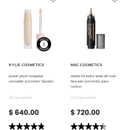
WEAR
CORRECT
CARE&GLOW
PALETTE
(CORRECTOR)
(PALETA
DE
CORRECTORES)
Ver más
Ver más
KYLIE COSMETICS
MAC COSMETICS
power plush longwear
studio fix every-wear all-over
concealer (corrector líquido)
face pen (corrector para
rostro)
(8 opciones)
(23 opciones)
$ 640.00
$ 720.00
★★★★★
★★★★★
★★★★★
★★★★★