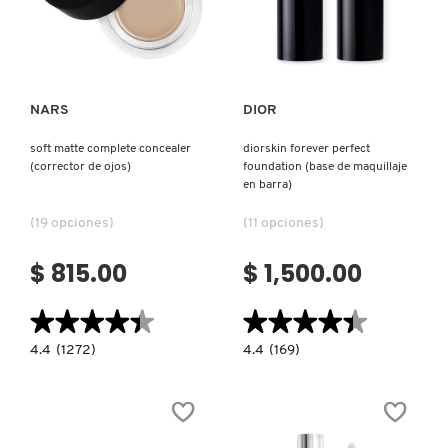
Ver más
Ver más
FRESH
NARS
DIOR
GIORGIO ARMANI
soft matte complete concealer
diorskin forever perfect
(corrector de ojos)
foundation (base de maquillaje
en barra)
GIVENCHY
(19 opciones)
(11 opciones)
GLOSSIER
$ 815.00
$ 1,500.00
★★★★★
★★★★★
★★★★★
★★★★★
GLOW RECIPE
4.4
4.4
4.4
(1272)
4.4
(169)
constructor.search.bazaarvoice.read.label
constructor.search.bazaarvoice.read.la
SOFT
DIORSKIN
GUCCI
MATTE
FOREVER
COMPLETE
PERFECT
CONCEALER
FOUNDATION
(CORRECTOR
(BASE
DE
DE