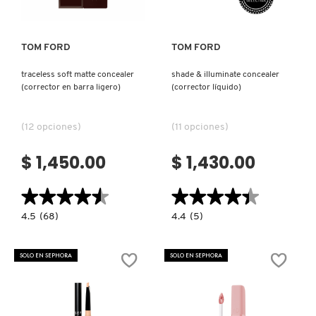
NUXE
TOM FORD
TOM FORD
traceless soft matte concealer
shade & illuminate concealer
OLAPLEX
(corrector en barra ligero)
(corrector líquido)
OLLIE
(12 opciones)
(11 opciones)
$ 1,450.00
$ 1,430.00
ONE SIZE
★★★★★
★★★★★
★★★★★
★★★★★
4.5
4.4
OUAI HAIRCARE
4.5
(68)
4.4
(5)
constructor.search.bazaarvoice.read.label
constructor.search.bazaarvoice.read.la
TRACELESS
SHADE
SOFT
&
MATTE
ILLUMINATE
SOLO EN SEPHORA
SOLO EN SEPHORA
CONCEALER
CONCEALER
PAI-SHAU
(CORRECTOR
(CORRECTOR
EN
LÍQUIDO)
BARRA
LIGERO)
PATCHOLOGY