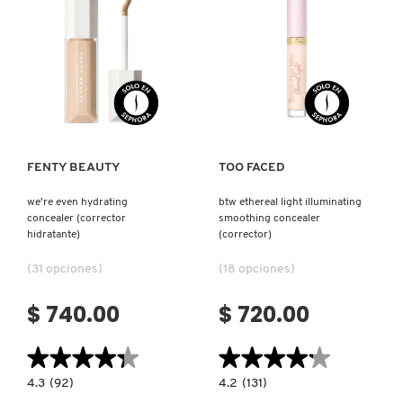
EFECTO
HIDRATANTE)
Ver más
Ver más
FENTY BEAUTY
TOO FACED
we're even hydrating
btw ethereal light illuminating
concealer (corrector
smoothing concealer
hidratante)
(corrector)
(31 opciones)
(18 opciones)
$ 740.00
$ 720.00
★★★★★
★★★★★
★★★★★
★★★★★
4.3
4.2
4.3
(92)
4.2
(131)
constructor.search.bazaarvoice.read.label
constructor.search.bazaarvoice.read.la