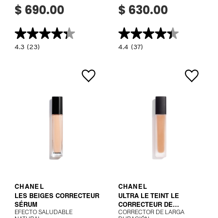
$ 690.00
$ 630.00
★★★★★
★★★★★
★★★★★
★★★★★
4.3
4.4
4.3
(23)
4.4
(37)
constructor.search.bazaarvoice.read.label
constructor.search.bazaarvoice.read.la
PRO
STUDIO
LONGWEAR
FIX
CONCEALER
24HOUR
(CORRECTOR
SMOOTH
DE
WEAR
OJOS)
CONCEALER
(CORRECTOR
DE
OJOS)
VER MÁS
VER MÁS
CHANEL
CHANEL
LES BEIGES CORRECTEUR
ULTRA LE TEINT LE
SÉRUM
CORRECTEUR DE
EFECTO SALUDABLE
CORRECTOR DE LARGA
COULEUR