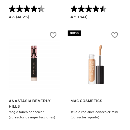
★★★★★
★★★★★
★★★★★
★★★★★
4.3
4.5
4.3
(4025)
4.5
(841)
constructor.search.bazaarvoice.read.label
constructor.search.bazaarvoice.read.la
TOUCHE
#FAUXFILTER
ECLAT
LUMINOUS
(ILUMINADOR
MATTE
NUEVO
FACIAL)
CONCEALER
(CORRECTOR
MATE)
Ver más
Ver más
ANASTASIA BEVERLY
MAC COSMETICS
HILLS
magic touch concealer
studio radiance concealer mini
(corrector de imperfecciones)
(corrector liquido)