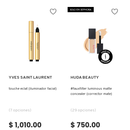
WE'RE
BTW
EVEN
ETHEREAL
HYDRATING
LIGHT
SOLO EN SEPHORA
CONCEALER
ILLUMINATING
(CORRECTOR
SMOOTHING
HIDRATANTE)
CONCEALER
(CORRECTOR)
Ver más
Ver más
YVES SAINT LAURENT
HUDA BEAUTY
touche eclat (iluminador facial)
#fauxfilter luminous matte
concealer (corrector mate)
(7 opciones)
(29 opciones)
$ 1,010.00
$ 750.00