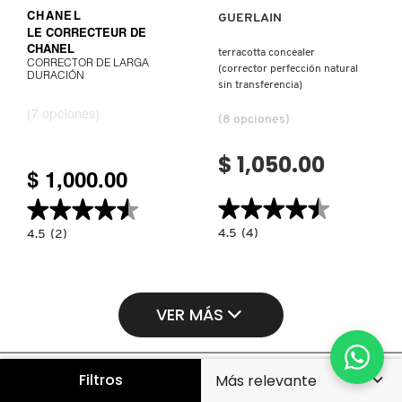
CHANEL
GUERLAIN
LE CORRECTEUR DE
CHANEL
terracotta concealer
CORRECTOR DE LARGA
(corrector perfección natural
DURACIÓN
sin transferencia)
(7 opciones)
(8 opciones)
$ 1,050.00
$ 1,000.00
★★★★★
★★★★★
★★★★★
★★★★★
4.5
4.5
(4)
4.5
4.5
(2)
constructor.search.bazaarvoice.read.la
constructor.search.bazaarvoice.read.label
TERRACOTTA
CORRECTOR
CONCEALER
DE
(CORRECTOR
LARGA
PERFECCIÓN
DURACIÓN
NATURAL
VER MÁS
SIN
TRANSFERENCIA)
Filtros
Corrector de Imperfecciones & de Tono