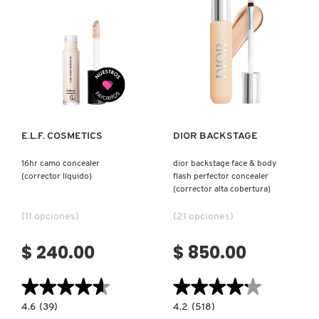
GUERLAIN
OJOS)
MAQUILLAJE
EN
BARRA)
HUDA BEAUTY
Ver más
Ver más
HUGO BOSS
E.L.F. COSMETICS
DIOR BACKSTAGE
ICONIC LONDON
16hr camo concealer
dior backstage face & body
(corrector líquido)
flash perfector concealer
ILIA
(corrector alta cobertura)
(11 opciones)
(21 opciones)
INNISFREE
$ 240.00
$ 850.00
ISDIN
★★★★★
★★★★★
★★★★★
★★★★★
4.6
4.2
4.6
(39)
4.2
(518)
constructor.search.bazaarvoice.read.label
constructor.search.bazaarvoice.read.la