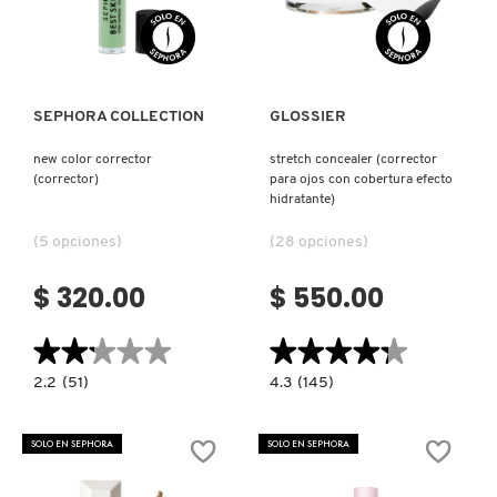
Ver más
Ver más
SEPHORA COLLECTION
GLOSSIER
new color corrector
stretch concealer (corrector
(corrector)
para ojos con cobertura efecto
hidratante)
(5 opciones)
(28 opciones)
$ 320.00
$ 550.00
★★★★★
★★★★★
★★★★★
★★★★★
2.2
4.3
2.2
(51)
4.3
(145)
constructor.search.bazaarvoice.read.label
constructor.search.bazaarvoice.read.la
NEW
STRETCH
COLOR
CONCEALER
CORRECTOR
(CORRECTOR
SOLO EN SEPHORA
SOLO EN SEPHORA
(CORRECTOR)
PARA
OJOS
CON
COBERTURA