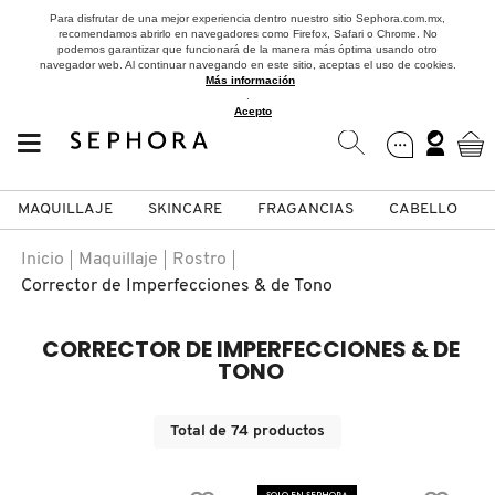
Para disfrutar de una mejor experiencia dentro nuestro sitio Sephora.com.mx,
recomendamos abrirlo en navegadores como Firefox, Safari o Chrome. No
podemos garantizar que funcionará de la manera más óptima usando otro
navegador web. Al continuar navegando en este sitio, aceptas el uso de cookies.
Más información
.
Acepto
MAQUILLAJE
SKINCARE
FRAGANCIAS
CABELLO
SEPHORA COLLECTION
Fragancias
Maquillaje
Skincare
Cabello
Marcas
Inicio
Maquillaje
Rostro
Corrector de Imperfecciones & de Tono
VER
VER
VER
VER
VER
VER
CORRECTOR DE IMPERFECCIONES & DE
A
TONO
ROSTRO
PRODUCTOS ESPECIALIZADOS
MUJER
SETS DE VALOR & PARA
MAQUILLAJE
ADIDAS
REGALAR
B
Total de
74
productos
MEJILLAS
SKINCARE COREANO
HOMBRE
CUIDADO DE LA PIEL
AESTURA
C
TAMAÑOS DE VIAJE
SOLO EN SEPHORA