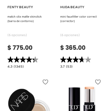
FENTY BEAUTY
HUDA BEAUTY
DRUNK ELEPHANT
match stix matte skinstick
mini fauxfilter color correct
(barra de contorno)
(corrector)
DYSON
(6 opciones)
(6 opciones)
E.L.F. COSMETICS
$ 775.00
$ 365.00
★★★★★
★★★★★
★★★★★
★★★★★
E.L.F. SKIN
4.3
3.7
4.3
(1345)
3.7
(53)
constructor.search.bazaarvoice.read.label
constructor.search.bazaarvoice.read.la
MATCH
MINI
STIX
FAUXFILTER
ESTÉE LAUDER
MATTE
COLOR
SKINSTICK
CORRECT
(BARRA
(CORRECTOR)
DE
CONTORNO)
FENTY BEAUTY
FENTY SKIN