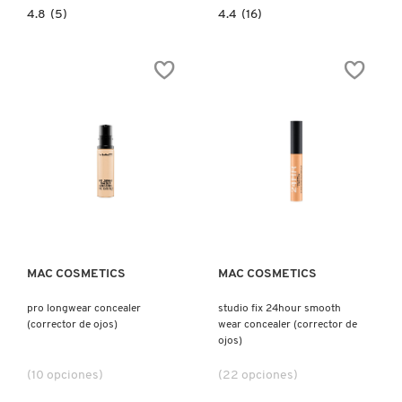
4.8
4.4
4.8
(5)
4.4
(16)
constructor.search.bazaarvoice.read.label
constructor.search.bazaarvoice.read.la
POWER
STUDIO
PLUSH
FIX
LONGWEAR
EVERY-
CONCEALER
WEAR
(CORRECTOR
ALL-
LÍQUIDO)
OVER
FACE
PEN
(CORRECTOR
PARA
ROSTRO)
Ver más
Ver más
MAC COSMETICS
MAC COSMETICS
pro longwear concealer
studio fix 24hour smooth
(corrector de ojos)
wear concealer (corrector de
ojos)
(10 opciones)
(22 opciones)