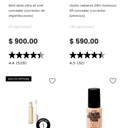
teint idole ultra all over
studio radiance 24hr luminous
concealer (corrector de
lift concealer (corrector
imperfecciones)
luminoso)
(11 opciones)
(30 opciones)
$ 900.00
$ 590.00
★★★★★
★★★★★
★★★★★
★★★★★
4.4
4.5
4.4
(528)
4.5
(32)
constructor.search.bazaarvoice.read.label
constructor.search.bazaarvoice.read.la
TEINT
STUDIO
IDOLE
RADIANCE
ULTRA
24HR
SOLO EN SEPHORA
ALL
LUMINOUS
OVER
LIFT
CONCEALER
CONCEALER
(CORRECTOR
(CORRECTOR
DE
LUMINOSO)
IMPERFECCIONES)
Ver más
Ver más