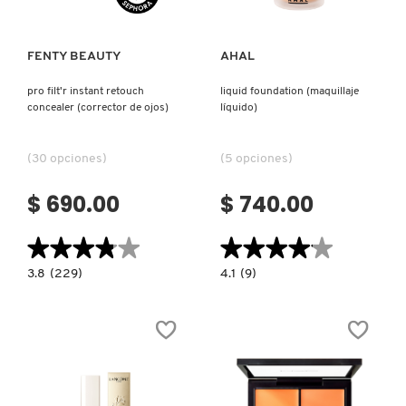
FENTY BEAUTY
AHAL
pro filt'r instant retouch
liquid foundation (maquillaje
concealer (corrector de ojos)
líquido)
(30 opciones)
(5 opciones)
$ 690.00
$ 740.00
★★★★★
★★★★★
★★★★★
★★★★★
3.8
4.1
3.8
(229)
4.1
(9)
constructor.search.bazaarvoice.read.label
constructor.search.bazaarvoice.read.la
PRO
LIQUID
FILT'R
FOUNDATION
INSTANT
(MAQUILLAJE
RETOUCH
LÍQUIDO)
CONCEALER
(CORRECTOR
DE
OJOS)