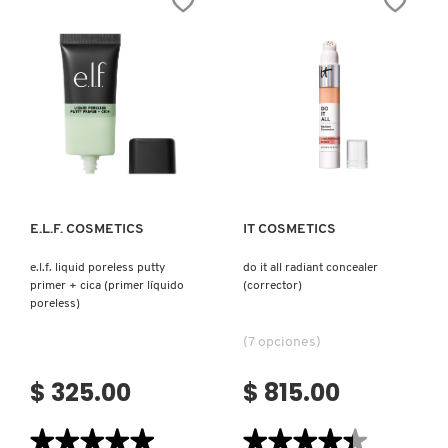
(CORRECTOR
DE
PRECISIÓN
ULTRAFINO)
REDKEN
SARELLY
Ver más
Ver más
SEPHORA COLLECTION
E.L.F. COSMETICS
IT COSMETICS
SEPHORA FAVORITES
e.l.f. liquid poreless putty
do it all radiant concealer
primer + cica (primer líquido
(corrector)
poreless)
SHARK
(7 opciones)
$ 325.00
$ 815.00
SHISEIDO
★★★★★
★★★★★
★★★★★
★★★★★