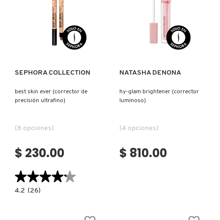
PATRICK TA
Ver más
Ver más
PEACE OUT SKINCARE
SEPHORA COLLECTION
NATASHA DENONA
PETER THOMAS ROTH
best skin ever (corrector de
hy-glam brightener (corrector
precisión ultrafino)
luminoso)
PHLUR
(8 opciones)
(4 opciones)
$ 230.00
$ 810.00
PRADA
★★★★★
★★★★★
RABANNE
4.2
4.2
(26)
constructor.search.bazaarvoice.read.label
BEST
SKIN
EVER
RARE BEAUTY