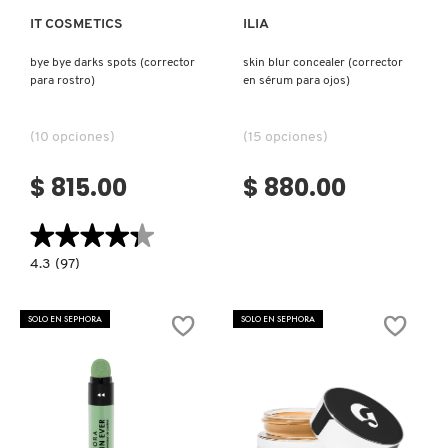
IT COSMETICS
ILIA
bye bye darks spots (corrector
skin blur concealer (corrector
para rostro)
en sérum para ojos)
(10 opciones)
(15 opciones)
$ 815.00
$ 880.00
★★★★★
★★★★★
4.3
4.3
(97)
constructor.search.bazaarvoice.read.label
BYE
BYE
DARKS
SOLO EN SEPHORA
SOLO EN SEPHORA
SPOTS
(CORRECTOR
PARA
ROSTRO)