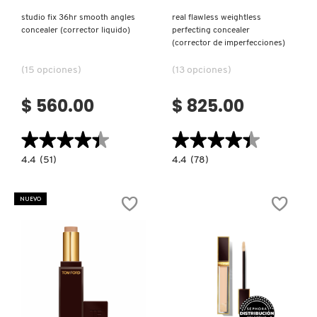
studio fix 36hr smooth angles
real flawless weightless
MOROCCANOIL
concealer (corrector liquido)
perfecting concealer
(corrector de imperfecciones)
(15 opciones)
(13 opciones)
MOSCHINO
$ 560.00
$ 825.00
MURAD
★★★★★
★★★★★
★★★★★
★★★★★
4.4
4.4
4.4
(51)
4.4
(78)
NARS
constructor.search.bazaarvoice.read.label
constructor.search.bazaarvoice.read.la
STUDIO
REAL
FIX
FLAWLESS
36HR
WEIGHTLESS
NUEVO
SMOOTH
PERFECTING
NATASHA DENONA
ANGLES
CONCEALER
CONCEALER
(CORRECTOR
(CORRECTOR
DE
LIQUIDO)
IMPERFECCIONES)
NEST New York
NUDESTIX
Ver más
Ver más