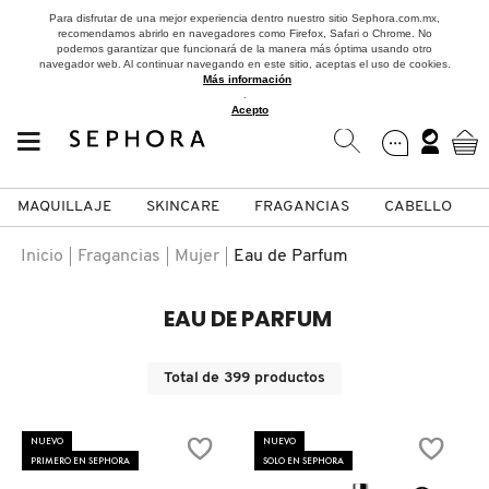
Para disfrutar de una mejor experiencia dentro nuestro sitio Sephora.com.mx,
recomendamos abrirlo en navegadores como Firefox, Safari o Chrome. No
podemos garantizar que funcionará de la manera más óptima usando otro
navegador web. Al continuar navegando en este sitio, aceptas el uso de cookies.
Más información
.
Acepto
MAQUILLAJE
SKINCARE
FRAGANCIAS
CABELLO
SEPHORA COLLECTION
Fragancias
Maquillaje
Skincare
Cabello
Marcas
Inicio
Fragancias
Mujer
Eau de Parfum
VER
VER
VER
VER
VER
VER
EAU DE PARFUM
A
ROSTRO
PRODUCTOS ESPECIALIZADOS
MUJER
SETS DE VALOR & PARA
MAQUILLAJE
ADIDAS
Total de
399
productos
REGALAR
B
MEJILLAS
SKINCARE COREANO
HOMBRE
CUIDADO DE LA PIEL
AESTURA
NUEVO
NUEVO
C
PRIMERO EN SEPHORA
SOLO EN SEPHORA
TAMAÑOS DE VIAJE