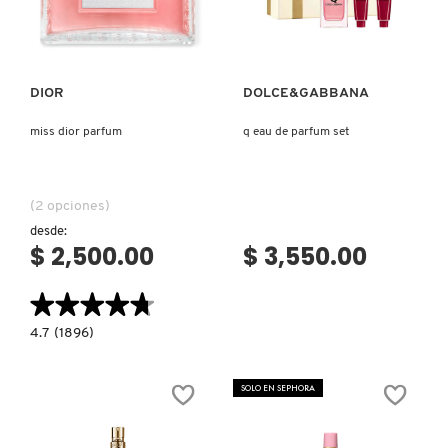
Ver más
Ver más
NUXE
DIOR
DOLCE&GABBANA
OLAPLEX
miss dior parfum
q eau de parfum set
OLLIE
(2 opciones)
desde:
ONE SIZE
$ 2,500.00
$ 3,550.00
★★★★★
★★★★★
OUAI HAIRCARE
4.7
4.7
(1896)
constructor.search.bazaarvoice.read.label
MISS
DIOR
PAI-SHAU
PARFUM
SOLO EN SEPHORA
PATCHOLOGY