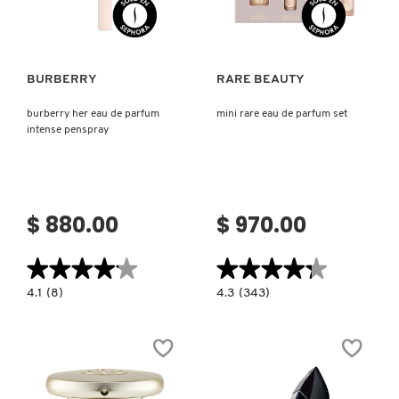
Ver más
Ver más
BURBERRY
RARE BEAUTY
burberry her eau de parfum
mini rare eau de parfum set
intense penspray
$ 880.00
$ 970.00
★★★★★
★★★★★
★★★★★
★★★★★
4.1
4.3
4.1
(8)
4.3
(343)
constructor.search.bazaarvoice.read.label
constructor.search.bazaarvoice.read.la
BURBERRY
MINI
HER
RARE
EAU
EAU
DE
DE
PARFUM
PARFUM
INTENSE
SET
PENSPRAY