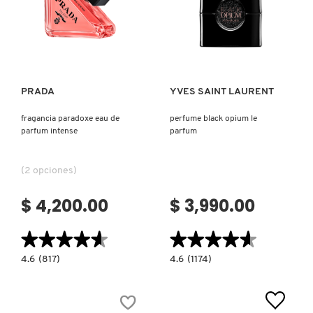
Ver más
Ver más
PRADA
YVES SAINT LAURENT
fragancia paradoxe eau de
perfume black opium le
parfum intense
parfum
(2 opciones)
$ 4,200.00
$ 3,990.00
★★★★★
★★★★★
★★★★★
★★★★★
4.6
4.6
4.6
(817)
4.6
(1174)
constructor.search.bazaarvoice.read.label
constructor.search.bazaarvoice.read.la
FRAGANCIA
PERFUME
PARADOXE
BLACK
EAU
OPIUM
DE
LE
PARFUM
PARFUM