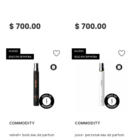
IT COSMETICS
$ 700.00
$ 700.00
JEAN PAUL GAULTIER
JULIETTE HAS A GUN
NUEVO
NUEVO
SOLO EN SEPHORA
SOLO EN SEPHORA
K18
KAYALI
Ver más
Ver más
KÉRASTASE
COMMODITY
COMMODITY
KIEHL’S
velvet+ bold eau de parfum
juice- personal eau de parfum