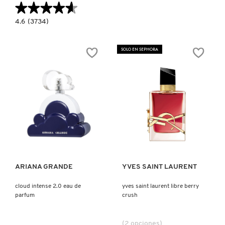
★★★★★
★★★★★
4.6
4.6
(3734)
constructor.search.bazaarvoice.read.label
DIOR
J'ADORE
EAU
SOLO EN SEPHORA
DE
PARFUM
VAPORIZER
Ver más
Ver más
ARIANA GRANDE
YVES SAINT LAURENT
cloud intense 2.0 eau de
yves saint laurent libre berry
parfum
crush
(2 opciones)