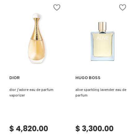
DE
EAU
PARFUM
DE
PARFUM
Ver más
Ver más
DIOR
HUGO BOSS
dior j'adore eau de parfum
alive sparkling lavender eau de
vaporizer
parfum
$ 4,820.00
$ 3,300.00