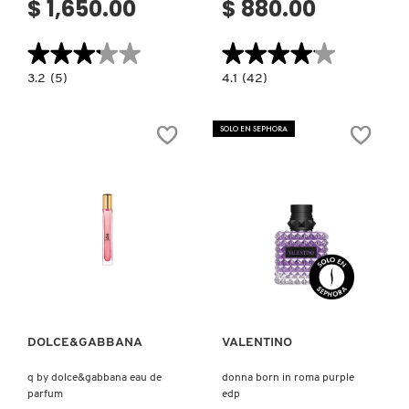
$ 1,650.00
$ 880.00
★★★★★
★★★★★
★★★★★
★★★★★
3.2
4.1
3.2
(5)
4.1
(42)
constructor.search.bazaarvoice.read.label
constructor.search.bazaarvoice.read.la
SET
BURBERRY
MINIBOX
GODDESS
UNISEX
INTENSE
SOLO EN SEPHORA
EAU
DE
PARFUM
Ver más
Ver más
DOLCE&GABBANA
VALENTINO
q by dolce&gabbana eau de
donna born in roma purple
parfum
edp