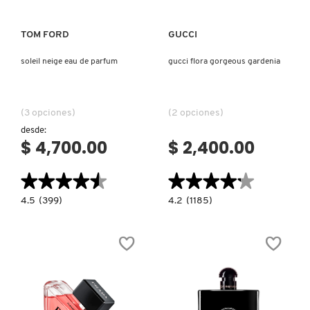
TOM FORD
GUCCI
soleil neige eau de parfum
gucci flora gorgeous gardenia
(3 opciones)
(2 opciones)
desde:
$ 4,700.00
$ 2,400.00
★★★★★
★★★★★
★★★★★
★★★★★
4.5
4.2
4.5
(399)
4.2
(1185)
constructor.search.bazaarvoice.read.label
constructor.search.bazaarvoice.read.la
SOLEIL
GUCCI
NEIGE
FLORA
EAU
GORGEOUS
DE
GARDENIA
PARFUM