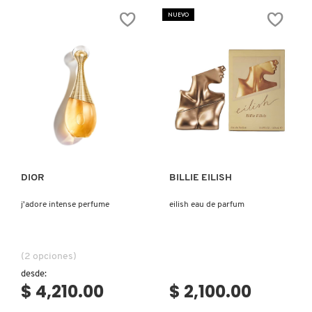
BELLE
FLORA
ROSEA
GARDENIA
NUEVO
EAU
EAU
DE
DE
PARFUM
PARFUM
REDKEN
SARELLY
Ver más
Ver más
SEPHORA COLLECTION
DIOR
BILLIE EILISH
SEPHORA FAVORITES
j'adore intense perfume
eilish eau de parfum
SHARK
(2 opciones)
SHISEIDO
desde:
$ 4,210.00
$ 2,100.00