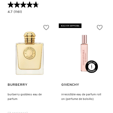
SKIN 1004
★★★★★
★★★★★
4.7
4.7
(1161)
constructor.search.bazaarvoice.read.label
SMASHBOX
J'ADORE
INTENSE
PERFUME
SOLO EN SEPHORA
SOL DE JANEIRO
SUPERGOOP!
Ver más
Ver más
THE INKEY LIST
THE ORDINARY
BURBERRY
GIVENCHY
burberry goddess eau de
irresistible eau de parfum roll
parfum
on (perfume de bolsillo)
TOCOBO