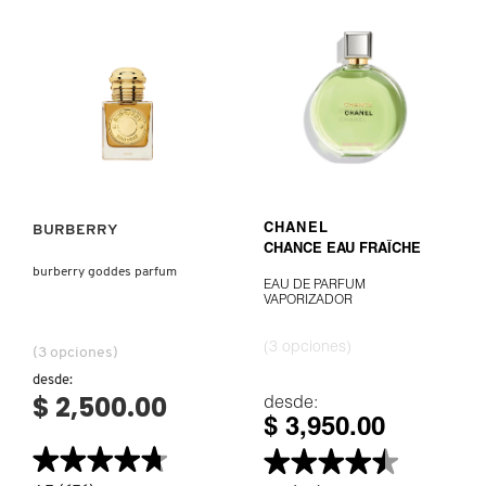
INTENSE
Ver más
VER MÁS
BURBERRY
CHANEL
CHANCE EAU FRAÎCHE
burberry goddes parfum
EAU DE PARFUM
VAPORIZADOR
(3 opciones)
(3 opciones)
desde:
$ 2,500.00
desde:
$ 3,950.00
★★★★★
★★★★★
★★★★★
★★★★★