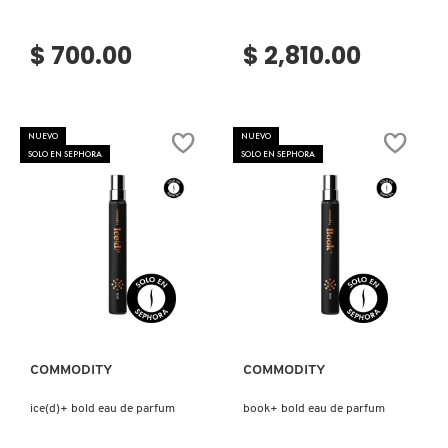
GUERLAIN
$ 700.00
$ 2,810.00
HUDA BEAUTY
HUGO BOSS
NUEVO
NUEVO
SOLO EN SEPHORA
SOLO EN SEPHORA
ICONIC LONDON
ILIA
Ver más
Ver más
INNISFREE
COMMODITY
COMMODITY
ISDIN
ice(d)+ bold eau de parfum
book+ bold eau de parfum