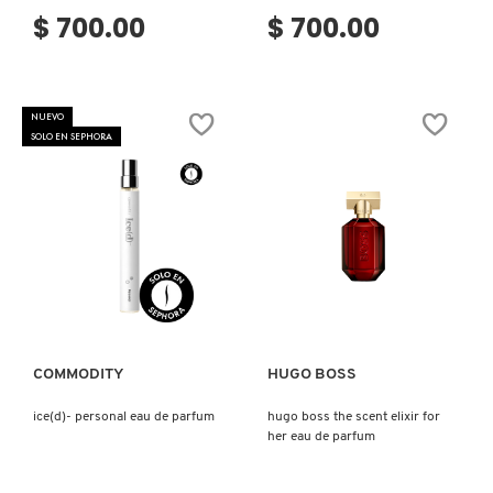
$ 700.00
$ 700.00
FRESH
NUEVO
SOLO EN SEPHORA
GIORGIO ARMANI
GIVENCHY
GLOSSIER
Ver más
Ver más
GLOW RECIPE
COMMODITY
HUGO BOSS
ice(d)- personal eau de parfum
hugo boss the scent elixir for
GUCCI
her eau de parfum