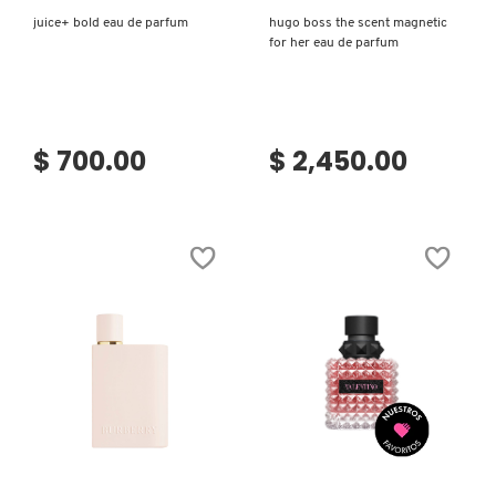
juice+ bold eau de parfum
hugo boss the scent magnetic
LIVING PROOF
for her eau de parfum
MAC COSMETICS
$ 700.00
$ 2,450.00
MAISON LOUIS MARIE
MAKEUP BY MARIO
MARC JACOBS PERFUMES
MEDICUBE
Ver más
Ver más
MONTBLANC