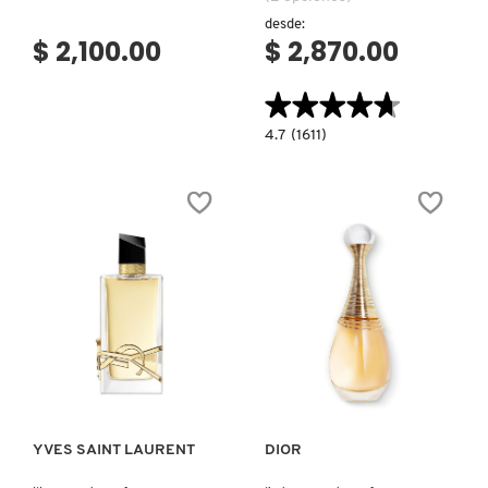
desde:
$ 2,100.00
$ 2,870.00
★★★★★
★★★★★
4.7
4.7
(1611)
constructor.search.bazaarvoice.read.la
YVES
SAINT
LAURENT
LIBRE
BERRY
CRUSH
Ver más
Ver más
YVES SAINT LAURENT
DIOR