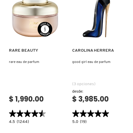
Ver más
Ver más
RARE BEAUTY
CAROLINA HERRERA
rare eau de parfum
good girl eau de parfum
(3 opciones)
desde:
$ 1,990.00
$ 3,985.00
★★★★★
★★★★★
★★★★★
★★★★★
4.5
5.0
4.5
(1244)
5.0
(19)
constructor.search.bazaarvoice.read.label
constructor.search.bazaarvoice.read.la
RARE
GOOD
EAU
GIRL