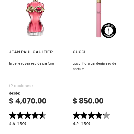
PATRICK TA
Ver más
Ver más
PEACE OUT SKINCARE
JEAN PAUL GAULTIER
GUCCI
PETER THOMAS ROTH
la belle rosea eau de parfum
gucci flora gardenia eau de
parfum
PHLUR
(2 opciones)
desde:
PRADA
$ 4,070.00
$ 850.00
★★★★★
★★★★★
★★★★★
★★★★★
RABANNE
4.6
4.2
4.6
(150)
4.2
(150)
constructor.search.bazaarvoice.read.label
constructor.search.bazaarvoice.read.la
LA
GUCCI
RARE BEAUTY