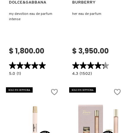
DOLCE&GABBANA
BURBERRY
my devotion eau de parfum
her eau de parfum
intense
$ 1,800.00
$ 3,950.00
★★★★★
★★★★★
★★★★★
★★★★★
5.0
4.3
5.0
(1)
4.3
(1502)
constructor.search.bazaarvoice.read.label
constructor.search.bazaarvoice.read.la
MY
HER
DEVOTION
EAU
EAU
DE
SOLO EN SEPHORA
SOLO EN SEPHORA
DE
PARFUM
PARFUM
INTENSE