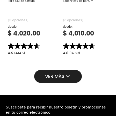
libre eau de parfum
j'adore eau de parfum
(2 opciones)
(3 opciones)
desde:
desde:
$ 4,020.00
$ 4,010.00
★★★★★
★★★★★
★★★★★
★★★★★
4.6
4.6
4.6
(4145)
4.6
(3739)
constructor.search.bazaarvoice.read.label
constructor.search.bazaarvoice.read.la
LIBRE
J'ADORE
EAU
EAU
DE
DE
PARFUM
PARFUM
VER MÁS
Suscríbete para recibir nuestro boletín y promociones
en tu correo electrónico