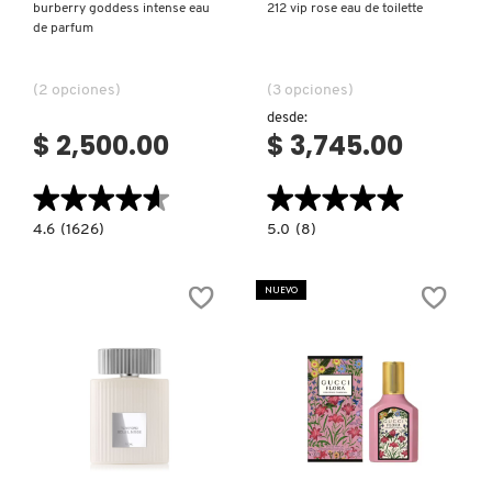
burberry goddess intense eau
212 vip rose eau de toilette
VERSACE
de parfum
(2 opciones)
(3 opciones)
YVES SAINT LAURENT
desde:
$ 2,500.00
$ 3,745.00
★★★★★
★★★★★
★★★★★
★★★★★
4.6
5.0
4.6
(1626)
5.0
(8)
constructor.search.bazaarvoice.read.label
constructor.search.bazaarvoice.read.la
BURBERRY
212
GODDESS
VIP
INTENSE
ROSE
NUEVO
EAU
EAU
DE
DE
PARFUM
TOILETTE
Ver más
Ver más