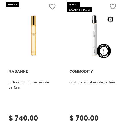
X
NUEVO
NUEVO
SOLO EN SEPHORA
CALVIN KLEIN
INGREDIENTES ACTIVOS DE
Y
SKINCARE
CAROLINA HERRERA
Z
#
CAUDALIE
Ver más
Ver más
CHANEL
RABANNE
COMMODITY
million gold for her eau de
gold- personal eau de parfum
CHARLOTTE TILBURY
parfum
CLARINS
$ 740.00
$ 700.00
CLINIQUE