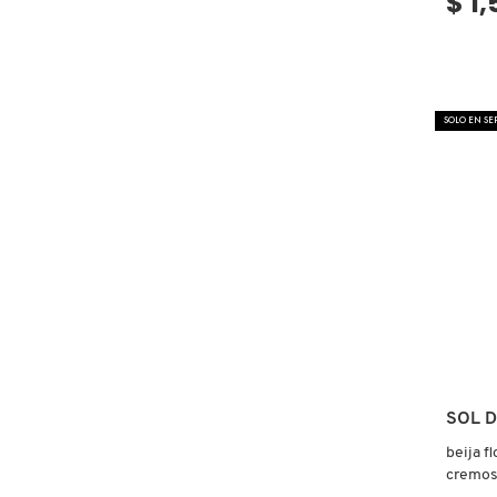
$ 1
COMMODITY
DERMALOGICA
SOLO EN S
DIOR
DIOR BACKSTAGE
DOLCE&GABBANA
DR. DENNIS GROSS SKINCARE
SOL D
beija f
cremos
DR. JART+