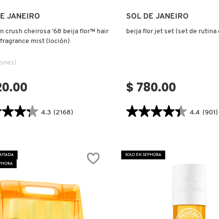
Ver más
Ver más
E JANEIRO
SOL DE JANEIRO
an crush cheirosa ’68 beija flor™ hair
beija flor jet set (set de rutina
fragrance mist (loción)
iones)
20.00
$ 780.00
★★★★
★★★★
★★★★★
★★★★★
4.3
(2168)
4.4
(901)
4.4
tor.search.bazaarvoice.read.label
constructor.search.bazaarvoice.read
IAN
BEIJA
FLOR
OSA
JET
MITADA
SOLO EN SEPHORA
SET
(SET
EPHORA
DE
RUTINA
CORPORAL)
ANCE
N)