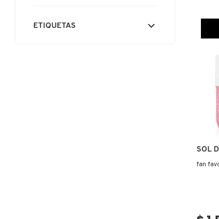
X
JOIA
™
CALVIN KLEIN
MILKY
ETIQUETAS
LEAVE
INGREDIENTES ACTIVOS DE
Y
IN
CONDI
SKINCARE
(SPRAY
CAROLINA HERRERA
Z
ACOND
#
CAUDALIE
CHANEL
CHARLOTTE TILBURY
SOL D
fan fav
CLARINS
CLINIQUE