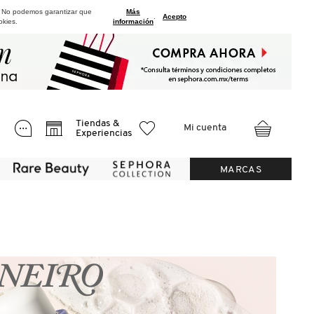
. No podemos garantizar que
Más
.
Acepto
okies.
información
Tiendas &
Mi cuenta
Experiencias
MARCAS