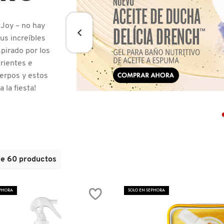
 Joy – no hay
us increíbles
spirado por los
rientes e
erpos y estos
 la fiesta!
de
60
productos
EPHORA
SOLO EN SEPHORA