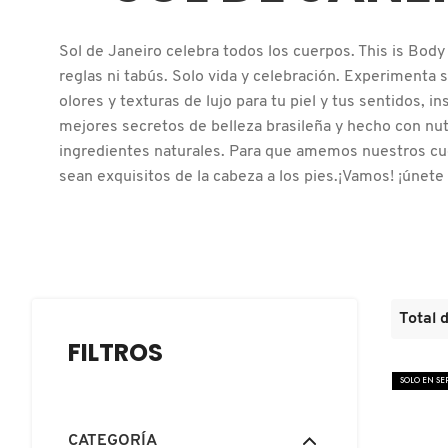
D
AHAL
OJOS
POR NECESIDAD
POR FAMILIA
CABELLO
SHAMPOOS &
Sol de Janeiro celebra todos los cuerpos. This is Body
E
ACONDICIONADORES
reglas ni tabús. Solo vida y celebración. Experimenta s
ANASTASIA BEVERLY HILLS
LABIOS
TRATAMIENTOS
TENDENCIAS EN FRAGANCIAS
BROCHAS Y ACCESORIOS
F
olores y texturas de lujo para tu piel y tus sentidos, in
mejores secretos de belleza brasileña y hecho con nut
PRODUCTOS PARA PEINADO &
G
ANUA
ingredientes naturales. Para que amemos nuestros cu
UÑAS
HIDRATANTES
SETS DE VALOR & PARA
BAÑO Y CUERPO
TRATAMIENTOS
sean exquisitos de la cabeza a los pies.¡Vamos! ¡únete a
REGALAR
H
ARAMIS
BROCHAS Y APLICADORES
LIMPIADORES Y EXFOLIANTES
MENOS DE $300
HERRAMIENTAS PARA CABELLO
I
TAMAÑOS DE VIAJE
J
ARIANA GRANDE
ACCESORIOS
MASCARILLAS
MASCARILLAS
PRODUCTOS DE CABELLO POR
UNISEX
NECESIDAD
Total 
K
FILTROS
AVEDA
MAQUILLAJE SEPHORA
CUIDADO DE OJOS
L
COLLECTION
BODY MIST
SOLO EN S
BEAUTYBLENDER
M
PROTECTORES SOLARES
CATEGORÍA