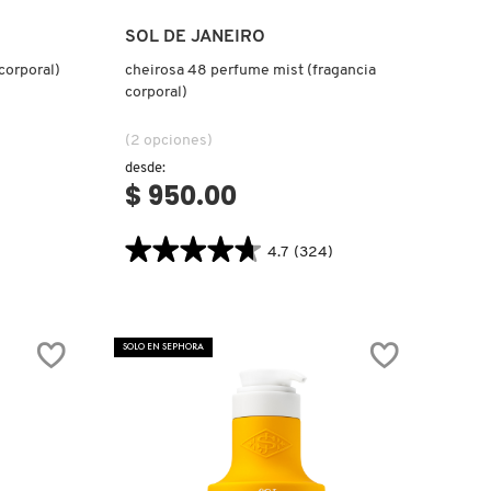
Ver más
SOL DE JANEIRO
 corporal)
cheirosa 48 perfume mist (fragancia
corporal)
(2 opciones)
desde:
$ 950.00
★★★★★
★★★★★
4.7
(324)
4.7
.label
constructor.search.bazaarvoice.read.label
CHEIROSA
48
PERFUME
SOLO EN SEPHORA
MIST
(FRAGANCIA
CORPORAL)