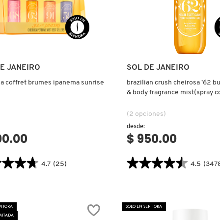
Ver más
Ver más
E JANEIRO
SOL DE JANEIRO
a coffret brumes ipanema sunrise
brazilian crush cheirosa ’62 
& body fragrance mist(spray c
perfumado)
(2 opciones)
desde:
00.00
$ 950.00
★★★★
★★★★
★★★★★
★★★★★
4.7
(25)
4.5
(347
4.5
tor.search.bazaarvoice.read.label
constructor.search.bazaarvoice.read
OSA
BRAZILIAN
ET
CRUSH
S
CHEIROSA
EPHORA
SOLO EN SEPHORA
MA
’62
E
BUM
MITADA
BUM