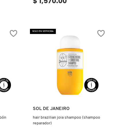
$ 1,570.00
SOLO EN SEPHORA
Ver más
SOL DE JANEIRO
abón
hair brazilian joia shampoo (shampoo
reparador)