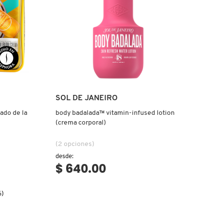
Ver más
SOL DE JANEIRO
ado de la
body badalada™ vitamin-infused lotion
(crema corporal)
(2 opciones)
desde:
$ 640.00
6)
.label