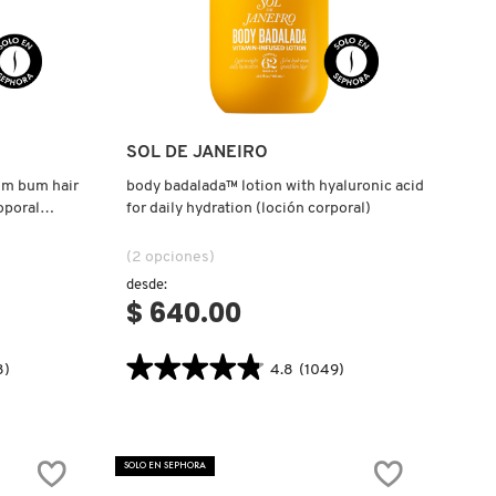
Ver más
SOL DE JANEIRO
bum bum hair
body badalada™ lotion with hyaluronic acid
oporal
for daily hydration (loción corporal)
(2 opciones)
desde:
$ 640.00
★★★★★
★★★★★
8)
4.8
(1049)
4.8
.label
constructor.search.bazaarvoice.read.label
BODY
BADALADA™
LOTION
SOLO EN SEPHORA
WITH
HYALURONIC
ACID