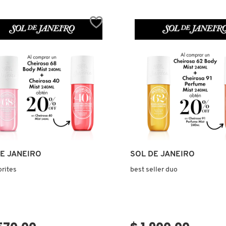
BUM
JET
SET
-
(SET
PARA
TIONER
CUIDADO
DE
ICIONADOR)
LA
PIEL)
Ver más
Ver más
E JANEIRO
SOL DE JANEIRO
orites
best seller duo