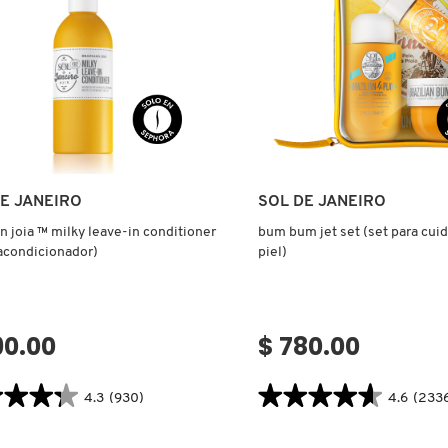
Ver más
Ver más
E JANEIRO
SOL DE JANEIRO
an joia ™ milky leave-in conditioner
bum bum jet set (set para cuid
acondicionador)
piel)
90.00
$ 780.00
★★★★
★★★★
★★★★★
★★★★★
4.3
(930)
4.6
(233
4.6
tor.search.bazaarvoice.read.label
constructor.search.bazaarvoice.read
IAN
BUM