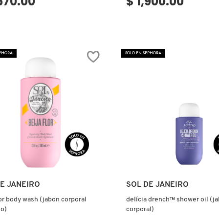
,570.00
$ 1,900.00
EPHORA
SOLO EN SEPHORA
Ver más
Ver más
E JANEIRO
SOL DE JANEIRO
lor body wash (jabon corporal
delícia drench™ shower oil (j
o)
corporal)