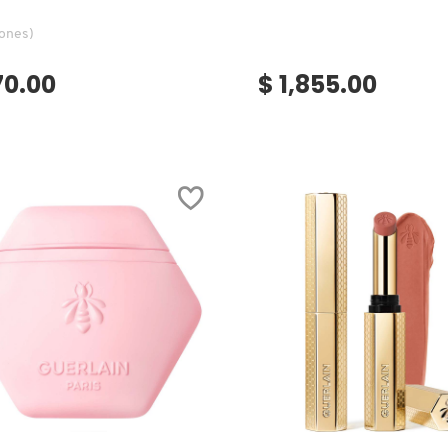
iones)
70.00
$ 1,855.00