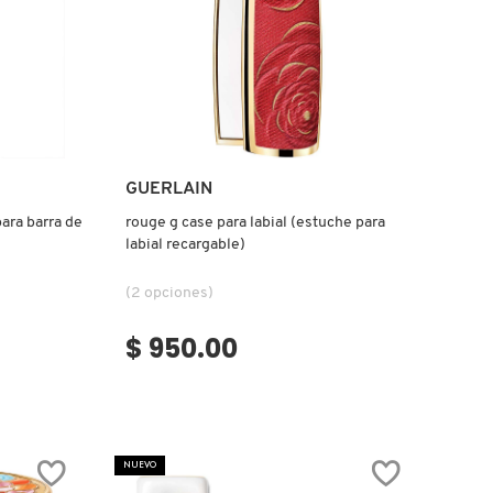
Ver más
GUERLAIN
para barra de
rouge g case para labial (estuche para
labial recargable)
(2 opciones)
$ 950.00
NUEVO