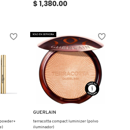
$ 1,380.00
SOLO EN SEPHORA
Ver más
GUERLAIN
 powder+
terracotta compact luminizer (polvo
e)
iluminador)