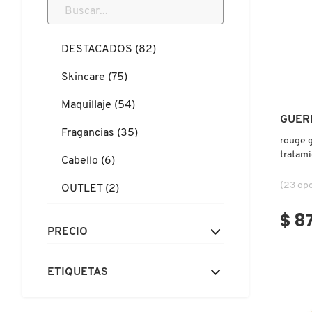
N
BEAUTY OF JOSEON
BRONCEADORES Y
O
AUTOBRONCEADORES
DESTACADOS (82)
BENEFIT COSMETICS
P
Skincare (75)
TRATAMIENTOS PARA LABIOS
Q
Maquillaje (54)
BILLIE EILISH
GUER
Fragancias (35)
R
HERRAMIENTAS DE ALTA
rouge g
TECNOLOGÍA
tratami
BIODANCE
Cabello (6)
S
labios)
(23 op
OUTLET (2)
T
SETS DE VALOR & PARA
BRIOGEO
REGALAR
$ 8
U
PRECIO
BUMBLE AND BUMBLE
V
TAMAÑOS DE VIAJE
ETIQUETAS
W
BURBERRY
BAÑO Y CUERPO