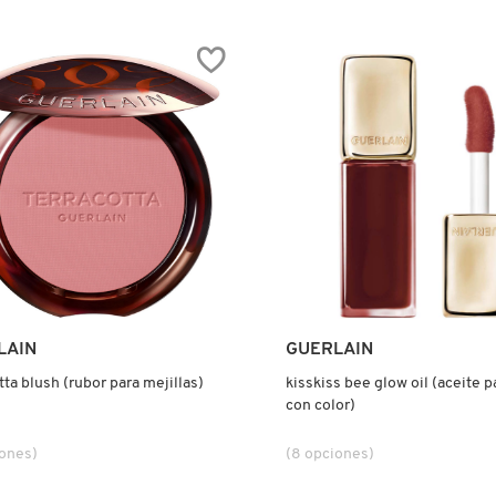
Ver más
Ver más
LAIN
GUERLAIN
tta blush (rubor para mejillas)
kisskiss bee glow oil (aceite p
con color)
iones)
(8 opciones)