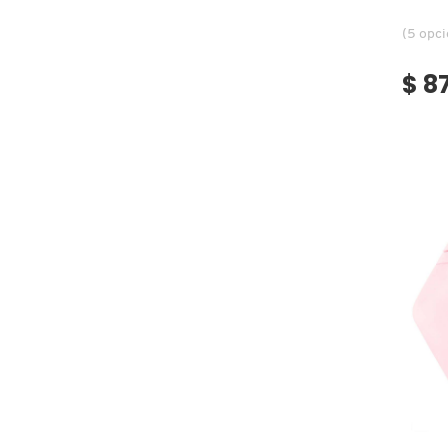
(5 opc
FRESH
$ 8
GIORGIO ARMANI
GIVENCHY
GLOSSIER
GLOW RECIPE
GUCCI