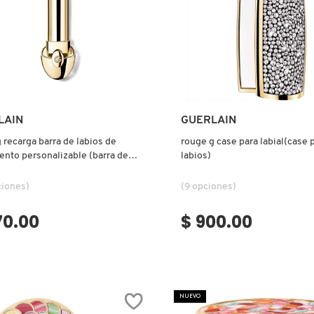
Ver más
Ver más
LAIN
GUERLAIN
 recarga barra de labios de
rouge g case para labial(case 
ento personalizable (barra de
labios)
ciones)
(9 opciones)
70.00
$ 900.00
NUEVO