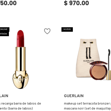
150.00
$ 970.00
 ONLINE
NUEVO
MITADA
Ver más
Ver más
LAIN
GUERLAIN
 recarga barra de labios de
makeup set terracota bronzer
ento (barra de labios)
mascara noir (set de maquillaj