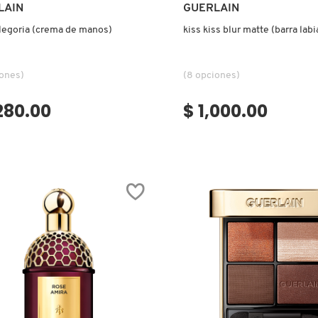
Ver más
Ver más
LAIN
GUERLAIN
legoria (crema de manos)
kiss kiss blur matte (barra labi
iones)
(8 opciones)
,280.00
$ 1,000.00