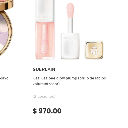
Ver más
GUERLAIN
polvo
kiss kiss bee glow plump (brillo de labios
voluminizador)
(2 opciones)
$ 970.00