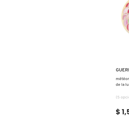
X
CALVIN KLEIN
INGREDIENTES ACTIVOS DE
Y
SKINCARE
CAROLINA HERRERA
Z
#
CAUDALIE
CHANEL
GUER
météori
de la l
CHARLOTTE TILBURY
(5 opc
CLARINS
$ 1
CLINIQUE