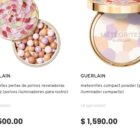
Ver más
Ver más
LAIN
GUERLAIN
tes perlas de polvos reveladoras
meteorites compact powder (
uz (polvos iluminadores para rostro)
iluminador compacto)
iones)
(4 opciones)
,500.00
$ 1,590.00