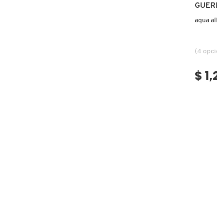
GUERLAIN
GUER
aqua al
HUDA BEAUTY
(4 opc
HUGO BOSS
$ 1
ICONIC LONDON
ILIA
INNISFREE
ISDIN