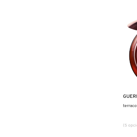
COMMODITY
DERMALOGICA
DIOR
DIOR BACKSTAGE
DOLCE&GABBANA
GUER
terraco
DR. DENNIS GROSS SKINCARE
(5 opc
DR. JART+