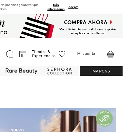
. No podemos garantizar que
Más
.
Acepto
okies.
información
Tiendas &
Mi cuenta
Experiencias
MARCAS