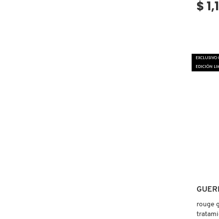
$ 1,
DRUNK ELEPHANT
DYSON
EXCLUSIVO
EDICIÓN LI
E.L.F. COSMETICS
E.L.F. SKIN
ESTÉE LAUDER
FENTY BEAUTY
GUER
rouge g
tratami
FENTY SKIN