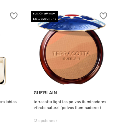
EDICIÓN LIMITADA
EXCLUSIVO ONLINE
Ver más
GUERLAIN
ara labios
terracotta light los polvos iluminadores
efecto natural (polvos iluminadores)
(3 opciones)