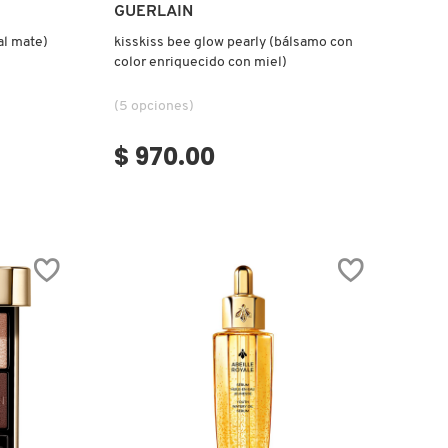
Ver más
GUERLAIN
al mate)
kisskiss bee glow pearly (bálsamo con
color enriquecido con miel)
(5 opciones)
$ 970.00