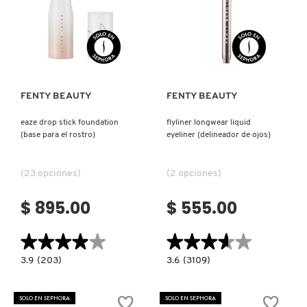
Ver más
Ver más
FENTY BEAUTY
FENTY BEAUTY
eaze drop stick foundation
flyliner longwear liquid
(base para el rostro)
eyeliner (delineador de ojos)
(23 opciones)
(2 opciones)
$ 895.00
$ 555.00
★★★★★
★★★★★
★★★★★
★★★★★
3.9
3.6
3.9
(203)
3.6
(3109)
constructor.search.bazaarvoice.read.label
constructor.search.bazaarvoice.read.la
EAZE
FLYLINER
DROP
LONGWEAR
STICK
LIQUID
SOLO EN SEPHORA
SOLO EN SEPHORA
FOUNDATION
EYELINER