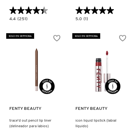
★★★★★
★★★★★
★★★★★
★★★★★
MOROCCANOIL
4.4
5.0
4.4
(251)
5.0
(1)
constructor.search.bazaarvoice.read.label
constructor.search.bazaarvoice.read.la
GLOSS
SET
BOMB
RAMADAN
MOSCHINO
CREAM
LIP
SOLO EN SEPHORA
SOLO EN SEPHORA
FENTY
LINK
GLOW
UP
(LIP
(SET
GLOSS
PARA
MURAD
PARA
LABIOS)
LABIOS)
NARS
Ver más
Ver más
NATASHA DENONA
FENTY BEAUTY
FENTY BEAUTY
NEST New York
trace'd out pencil lip liner
icon liquid lipstick (labial
(delineador para labios)
líquido)
NUDESTIX