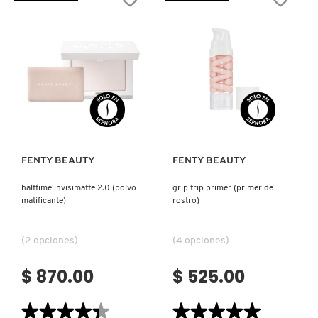
POWDER
LONGWEAR
TOM FORD
FOUNDATION
FOUNDATION
(BASE
(BASE
DE
DE
MAQUILLAJE
MAQUILLAJE
EN
MATTE)
TONYMOLY
POLVO)
Ver más
Ver más
TOO FACED
TRULY BEAUTY
FENTY BEAUTY
FENTY BEAUTY
halftime invisimatte 2.0 (polvo
grip trip primer (primer de
TWEEZERMAN
matificante)
rostro)
(2 opciones)
(4 opciones)
URBAN DECAY
$ 870.00
$ 525.00
VALENTINO
★★★★★
★★★★★
★★★★★
★★★★★