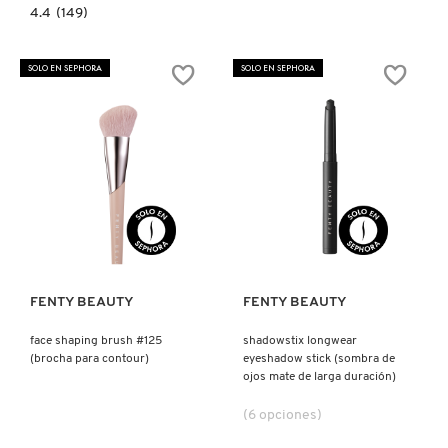
4.4
4.4
(149)
constructor.search.bazaarvoice.read.label
FACE
&
BODY
SOLO EN SEPHORA
SOLO EN SEPHORA
KABUKI
BRUSH
160
(BROCHA)
Ver más
Ver más
FENTY BEAUTY
FENTY BEAUTY
face shaping brush #125
shadowstix longwear
(brocha para contour)
eyeshadow stick (sombra de
ojos mate de larga duración)
(6 opciones)