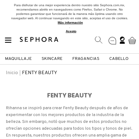
Para disfrutar de una mejor experiencia dentro nuestro sitio Sephora.com.mx,
recomendamos abrirlo en navegadores como Firefox, Safari o Chrome. No
podemos garantizar que funcionará de la manera más óptima usando otro
navegador web. Al continuar navegando en este sitio, aceptas el uso de cookies.
Más información
.
Acepto
MAQUILLAJE
SKINCARE
FRAGANCIAS
CABELLO
SEPHORA COLLECTION
Fragancias
Maquillaje
Skincare
Cabello
Marcas
Inicio
FENTY BEAUTY
VER
VER
VER
VER
VER
VER
FENTY BEAUTY
A
ROSTRO
PRODUCTOS ESPECIALIZADOS
MUJER
SETS DE VALOR & PARA
MAQUILLAJE
ADIDAS
Rihanna se inspiró para crear Fenty Beauty después de años de
REGALAR
B
experimentar con los mejores productos de la industria de la
belleza. Sin embargo, notó que muchos de estos productos no
MEJILLAS
SKINCARE COREANO
HOMBRE
CUIDADO DE LA PIEL
AESTURA
C
ofrecían opciones adecuadas para todos los tipos y tonos de piel.
TAMAÑOS DE VIAJE
En respuesta, nuestros productos ofrecen una amplia gama de