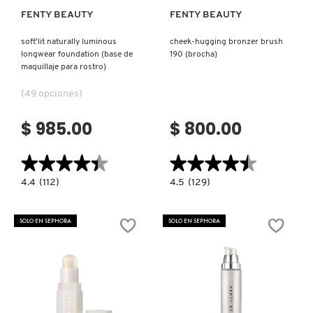
FENTY BEAUTY
FENTY BEAUTY
soft'lit naturally luminous
cheek-hugging bronzer brush
longwear foundation (base de
190 (brocha)
maquillaje para rostro)
(49 opciones)
$ 985.00
$ 800.00
★★★★★
★★★★★
★★★★★
★★★★★
4.4
4.5
4.4
(112)
4.5
(129)
constructor.search.bazaarvoice.read.label
constructor.search.bazaarvoice.read.la
SOFT'LIT
CHEEK-
NATURALLY
HUGGING
LUMINOUS
BRONZER
SOLO EN SEPHORA
SOLO EN SEPHORA
LONGWEAR
BRUSH
FOUNDATION
190
(BASE
(BROCHA)
DE
MAQUILLAJE
PARA
ROSTRO)