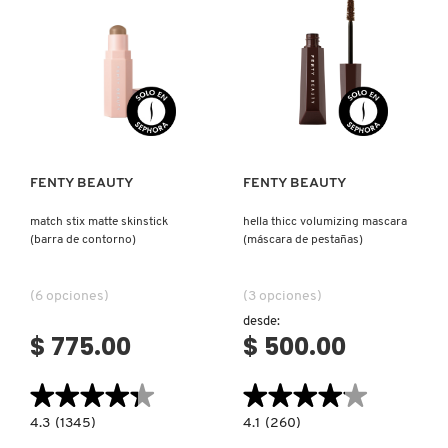
Ver más
Ver más
FENTY BEAUTY
FENTY BEAUTY
match stix matte skinstick
hella thicc volumizing mascara
(barra de contorno)
(máscara de pestañas)
(6 opciones)
(3 opciones)
desde:
$ 775.00
$ 500.00
★★★★★
★★★★★
★★★★★
★★★★★
4.3
4.1
4.3
(1345)
4.1
(260)
constructor.search.bazaarvoice.read.label
constructor.search.bazaarvoice.read.la
MATCH
HELLA