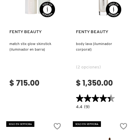
Ver más
Ver más
FENTY BEAUTY
FENTY BEAUTY
match stix glow skinstick
body lava (iluminador
(iluminador en barra)
corporal)
(2 opciones)
$ 715.00
$ 1,350.00
★★★★★
★★★★★
4.4
4.4
(9)
constructor.search.bazaarvoice.read.la
BODY
LAVA
(ILUMINADOR
SOLO EN SEPHORA
SOLO EN SEPHORA
CORPORAL)