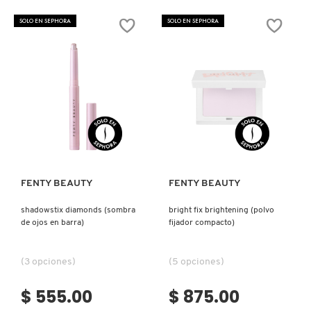
STIX
THICC
MATTE
VOLUMIZING
SOLO EN SEPHORA
SOLO EN SEPHORA
SKINSTICK
MASCARA
(BARRA
(MÁSCARA
DE
DE
CONTORNO)
PESTAÑAS)
Ver más
Ver más
FENTY BEAUTY
FENTY BEAUTY
shadowstix diamonds (sombra
bright fix brightening (polvo
de ojos en barra)
fijador compacto)
(3 opciones)
(5 opciones)
$ 555.00
$ 875.00