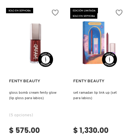
GLOSS
STUNNA
BOMB
LIP
LIVING PROOF
HEAT
PAINT
SOLO EN SEPHORA
EDICIÓN LIMITADA
LIPGLOSS
LONGWEAR
SOLO EN SEPHORA
(BRILLO
FLUID
LABIAL)
LIP
COLOR
MAC COSMETICS
(LABIAL
LÍQUIDO)
MAISON LOUIS MARIE
Ver más
Ver más
MAKEUP BY MARIO
FENTY BEAUTY
FENTY BEAUTY
MARC JACOBS PERFUMES
gloss bomb cream fenty glow
set ramadan lip link up (set
(lip gloss para labios)
para labios)
MEDICUBE
(5 opciones)
MONTBLANC
$ 575.00
$ 1,330.00