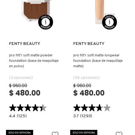
SKIN 1004
Ver más
Ver más
SMASHBOX
SOL DE JANEIRO
FENTY BEAUTY
FENTY BEAUTY
pro filt’r soft matte powder
pro filt'r soft matte longwear
SUPERGOOP!
foundation (base de maquillaje
foundation (base de maquillaje
en polvo)
matte)
(3 opciones)
(34 opciones)
THE INKEY LIST
$ 960.00
$ 960.00
$ 480.00
$ 480.00
THE ORDINARY
★★★★★
★★★★★
★★★★★
★★★★★
4.4
3.7
4.4
(125)
3.7
(1293)
constructor.search.bazaarvoice.read.label
constructor.search.bazaarvoice.read.la
TOCOBO
PRO
PRO
FILT’R
FILT'R
SOFT
SOFT
SOLO EN SEPHORA
SOLO EN SEPHORA
MATTE
MATTE