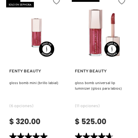
POWDER
X
SOLO EN SEPHORA
BLUSH
(RUBOR
CALVIN KLEIN
PARA
INGREDIENTES ACTIVOS DE
Y
MEJILLAS)
SKINCARE
CAROLINA HERRERA
Z
#
Ver más
Ver más
CAUDALIE
FENTY BEAUTY
FENTY BEAUTY
CHANEL
gloss bomb mini (brillo labial)
gloss bomb universal lip
luminizer (gloss para labios)
CHARLOTTE TILBURY
(6 opciones)
(11 opciones)
CLARINS
$ 320.00
$ 525.00
CLINIQUE
★★★★★
★★★★★
★★★★★
★★★★★