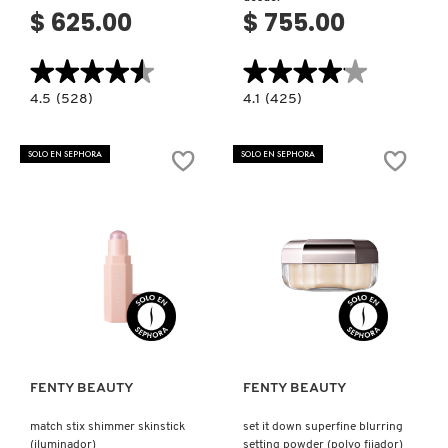
$ 625.00
$ 755.00
★★★★★
★★★★★
★★★★★
★★★★★
4.5
4.1
4.5
(528)
4.1
(425)
constructor.search.bazaarvoice.read.label
constructor.search.bazaarvoice.read.la
GLOSS
MATCH
BOMB
STIX
ICE
MATTE
SOLO EN SEPHORA
SOLO EN SEPHORA
COOLING
SKINSTICK
LIP
(BARRA/STICK
LUMINIZER
DE
(ILUMINADOR
CONTORNO)
LABIAL)
Ver más
Ver más
FENTY BEAUTY
FENTY BEAUTY
match stix shimmer skinstick
set it down superfine blurring
(iluminador)
setting powder (polvo fijador)