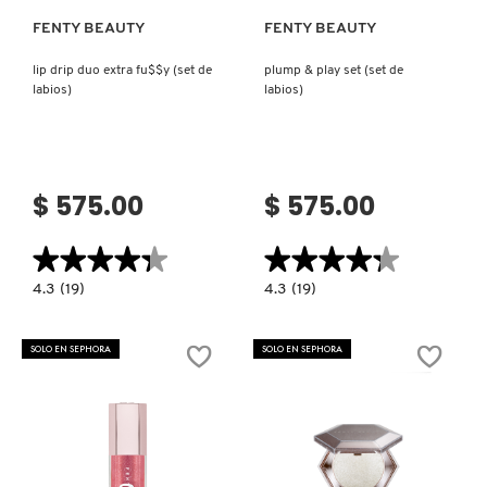
GUERLAIN
FENTY BEAUTY
FENTY BEAUTY
lip drip duo extra fu$$y (set de
plump & play set (set de
HUDA BEAUTY
labios)
labios)
HUGO BOSS
$ 575.00
$ 575.00
ICONIC LONDON
★★★★★
★★★★★
★★★★★
★★★★★
4.3
4.3
ILIA
4.3
(19)
4.3
(19)
constructor.search.bazaarvoice.read.label
constructor.search.bazaarvoice.read.la
LIP
PLUMP
DRIP
&
DUO
PLAY
SOLO EN SEPHORA
SOLO EN SEPHORA
EXTRA
SET
INNISFREE
FU$$Y
(SET
(SET
DE
DE
LABIOS)
LABIOS)
ISDIN