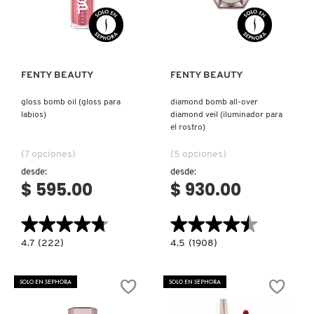
IT COSMETICS
Ver más
Ver más
JEAN PAUL GAULTIER
FENTY BEAUTY
FENTY BEAUTY
JULIETTE HAS A GUN
gloss bomb oil (gloss para
diamond bomb all-over
labios)
diamond veil (iluminador para
el rostro)
K18
(7 opciones)
(5 opciones)
desde:
desde:
$ 595.00
$ 930.00
KAYALI
★★★★★
★★★★★
★★★★★
★★★★★
KÉRASTASE
4.7
4.5
4.7
(222)
4.5
(1908)
constructor.search.bazaarvoice.read.label
constructor.search.bazaarvoice.read.la
GLOSS
DIAMOND
BOMB
BOMB
OIL
ALL-
SOLO EN SEPHORA
SOLO EN SEPHORA
KIEHL’S
(GLOSS
OVER
PARA
DIAMOND
LABIOS)
VEIL
(ILUMINADOR