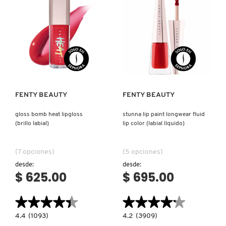
PARA
KYLIE COSMETICS
EL
ROSTRO)
KYLIE JENNER FRAGRANCES
Ver más
Ver más
L'ORÉAL PROFESSIONNEL
FENTY BEAUTY
FENTY BEAUTY
LANCÔME
gloss bomb heat lipgloss
stunna lip paint longwear fluid
(brillo labial)
lip color (labial líquido)
LANEIGE
(7 opciones)
(5 opciones)
desde:
desde:
$ 625.00
$ 695.00
LAURA MERCIER
★★★★★
★★★★★
★★★★★
★★★★★
LILASH
4.4
4.2
4.4
(1093)
4.2
(3909)
constructor.search.bazaarvoice.read.label
constructor.search.bazaarvoice.read.la