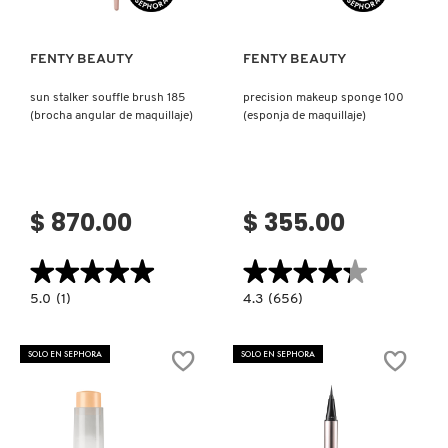
FENTY BEAUTY
FENTY BEAUTY
sun stalker souffle brush 185
precision makeup sponge 100
(brocha angular de maquillaje)
(esponja de maquillaje)
$ 870.00
$ 355.00
★★★★★
★★★★★
★★★★★
★★★★★
5.0
4.3
5.0
(1)
4.3
(656)
constructor.search.bazaarvoice.read.label
constructor.search.bazaarvoice.read.la
SUN
PRECISION
STALKER
MAKEUP
SOUFFLE
SPONGE
SOLO EN SEPHORA
SOLO EN SEPHORA
BRUSH
100
185
(ESPONJA
(BROCHA
DE
ANGULAR
MAQUILLAJE)
DE
MAQUILLAJE)