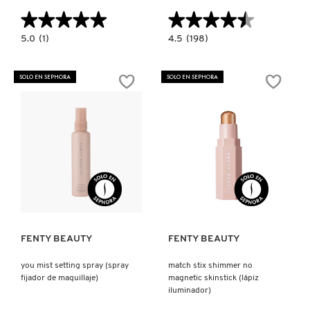
★★★★★
★★★★★
★★★★★
★★★★★
5.0
4.5
5.0
(1)
4.5
(198)
constructor.search.bazaarvoice.read.label
constructor.search.bazaarvoice.read.la
SHADOWSTIX
BRIGHT
DIAMONDS
FIX
(SOMBRA
BRIGHTENING
SOLO EN SEPHORA
SOLO EN SEPHORA
DE
(POLVO
OJOS
FIJADOR
EN
COMPACTO)
BARRA)
Ver más
Ver más
FENTY BEAUTY
FENTY BEAUTY
you mist setting spray (spray
match stix shimmer no
fijador de maquillaje)
magnetic skinstick (lápiz
iluminador)