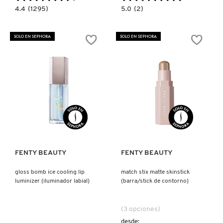
4.4
5.0
4.4
(1295)
5.0
(2)
VERSACE
constructor.search.bazaarvoice.read.label
constructor.search.bazaarvoice.read.la
HALFTIME
GRIP
INVISIMATTE
TRIP
2.0
PRIMER
SOLO EN SEPHORA
SOLO EN SEPHORA
(POLVO
(PRIMER
YVES SAINT LAURENT
MATIFICANTE)
DE
ROSTRO)
Ver más
Ver más
FENTY BEAUTY
FENTY BEAUTY
gloss bomb ice cooling lip
match stix matte skinstick
luminizer (iluminador labial)
(barra/stick de contorno)
(3 opciones)
desde: