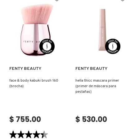
(BASE
(DELINEADOR
PARA
DE
EL
OJOS)
ROSTRO)
Ver más
Ver más
FENTY BEAUTY
FENTY BEAUTY
face & body kabuki brush 160
hella thicc mascara primer
(brocha)
(primer de máscara para
pestañas)
$ 755.00
$ 530.00
★★★★★
★★★★★