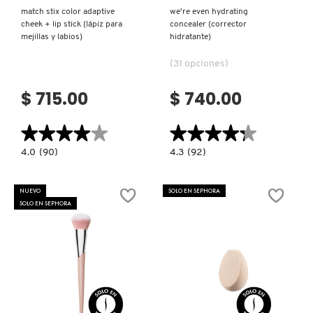
match stix color adaptive
we're even hydrating
cheek + lip stick (lápiz para
concealer (corrector
mejillas y labios)
hidratante)
(31 opciones)
$ 715.00
$ 740.00
★★★★★
★★★★★
★★★★★
★★★★★
4.0
4.3
4.0
(90)
4.3
(92)
constructor.search.bazaarvoice.read.label
constructor.search.bazaarvoice.read.la
MATCH
WE'RE
STIX
EVEN
COLOR
HYDRATING
NUEVO
SOLO EN SEPHORA
ADAPTIVE
CONCEALER
SOLO EN SEPHORA
CHEEK
(CORRECTOR
+
HIDRATANTE)
LIP
STICK
(LÁPIZ
PARA
MEJILLAS
Y
LABIOS)
Ver más
Ver más