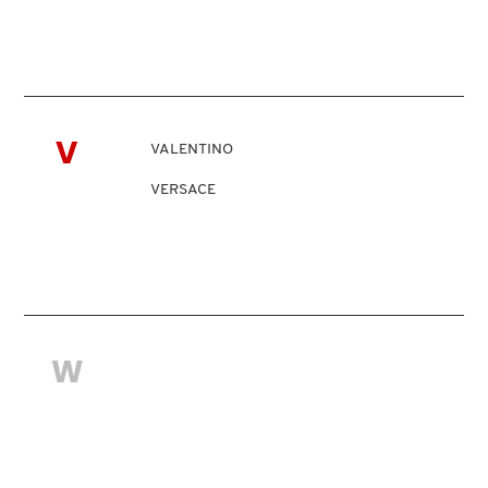
LIVING PROOF
MAC COSMETICS
V
VALENTINO
MAISON LOUIS MARIE
VERSACE
MAKEUP BY MARIO
MARC JACOBS PERFUMES
W
MEDICUBE
MONTBLANC