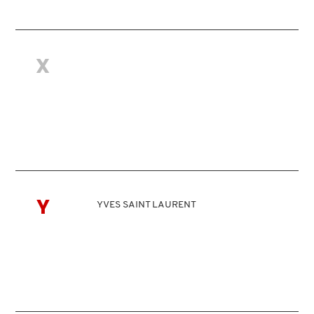
MOROCCANOIL
X
MOSCHINO
MURAD
NARS
Y
YVES SAINT LAURENT
NATASHA DENONA
NEST New York
NUDESTIX