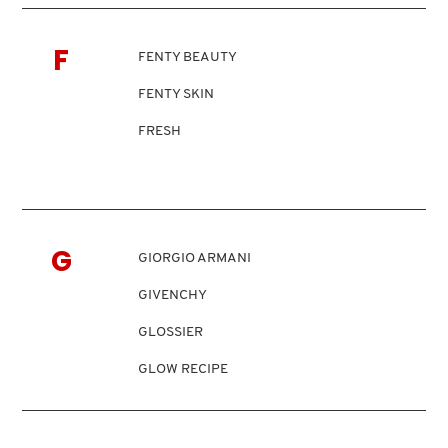
X
CALVIN KLEIN
F
INGREDIENTES ACTIVOS DE
FENTY BEAUTY
Y
SKINCARE
FENTY SKIN
CAROLINA HERRERA
Z
FRESH
#
CAUDALIE
CHANEL
G
GIORGIO ARMANI
GIVENCHY
CHARLOTTE TILBURY
GLOSSIER
CLARINS
GLOW RECIPE
GUCCI
CLINIQUE
GUERLAIN