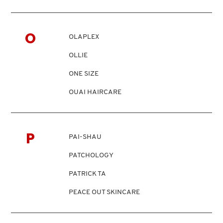
GUERLAIN
NUXE
O
HUDA BEAUTY
OLAPLEX
OLLIE
HUGO BOSS
ONE SIZE
OUAI HAIRCARE
ICONIC LONDON
ILIA
P
PAI-SHAU
PATCHOLOGY
INNISFREE
PATRICK TA
PEACE OUT SKINCARE
ISDIN
PETER THOMAS ROTH