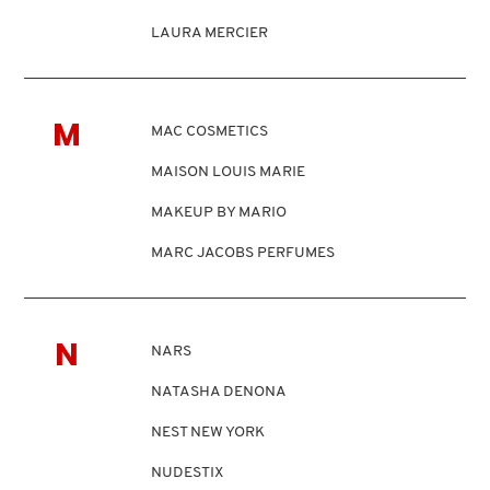
LAURA MERCIER
FRESH
LILASH
LIVING PROOF
M
MAC COSMETICS
GIORGIO ARMANI
MAISON LOUIS MARIE
GIVENCHY
MAKEUP BY MARIO
MARC JACOBS PERFUMES
GLOSSIER
MEDICUBE
MONTBLANC
N
NARS
GLOW RECIPE
MOROCCANOIL
NATASHA DENONA
MOSCHINO
GUCCI
NEST NEW YORK
MURAD
NUDESTIX