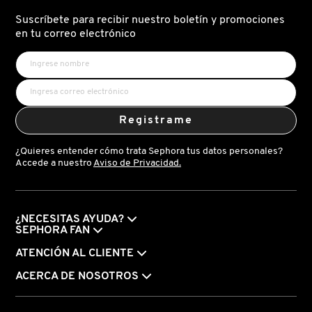
Suscríbete para recibir nuestro boletín y promociones
en tu correo electrónico
PATRICK TA
PEACE OUT SKINCARE
Registrame
PETER THOMAS ROTH
¿Quieres entender cómo trata Sephora tus datos personales?
Accede a nuestro
Aviso de Privacidad.
PHLUR
¿NECESITAS AYUDA?
PRADA
SEPHORA FAN
ATENCIÓN AL CLIENTE
RABANNE
ACERCA DE NOSOTROS
RARE BEAUTY