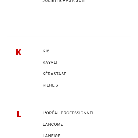
JULIETTE HAS A GUN
DRUNK ELEPHANT
DYSON
K
K18
E.L.F. COSMETICS
KAYALI
KÉRASTASE
E.L.F. SKIN
KIEHL’S
ESTÉE LAUDER
KYLIE COSMETICS
KYLIE JENNER FRAGRANCES
L
L'ORÉAL PROFESSIONNEL
FENTY BEAUTY
LANCÔME
LANEIGE
FENTY SKIN