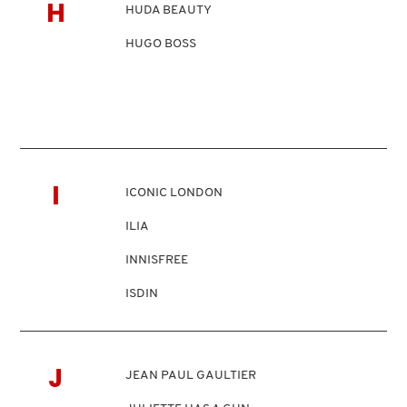
H
HUDA BEAUTY
COMMODITY
HUGO BOSS
DERMALOGICA
DIOR
I
ICONIC LONDON
DIOR BACKSTAGE
ILIA
INNISFREE
DOLCE&GABBANA
ISDIN
IT COSMETICS
DR. DENNIS GROSS SKINCARE
J
JEAN PAUL GAULTIER
DR. JART+