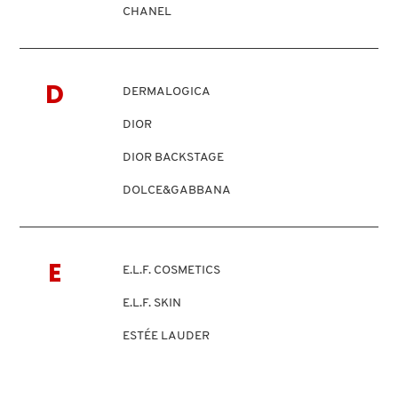
N
CHANEL
BEAUTY OF JOSEON
BRONCEADORES Y
CHARLOTTE TILBURY
O
AUTOBRONCEADORES
CLARINS
BENEFIT COSMETICS
D
P
DERMALOGICA
CLINIQUE
TRATAMIENTOS PARA LABIOS
DIOR
Q
BILLIE EILISH
COMMODITY
DIOR BACKSTAGE
R
HERRAMIENTAS DE ALTA
DOLCE&GABBANA
TECNOLOGÍA
BIODANCE
S
DR. DENNIS GROSS SKINCARE
T
SETS DE VALOR & PARA
DR. JART+
BRIOGEO
E
E.L.F. COSMETICS
REGALAR
DRUNK ELEPHANT
U
E.L.F. SKIN
BUMBLE AND BUMBLE
DYSON
V
TAMAÑOS DE VIAJE
ESTÉE LAUDER
W
BURBERRY
BAÑO Y CUERPO