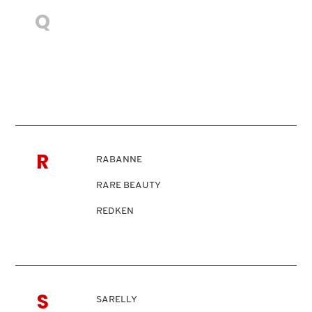
PHLUR
IT COSMETICS
Q
PRADA
JEAN PAUL GAULTIER
JULIETTE HAS A GUN
K18
R
RABANNE
RARE BEAUTY
KAYALI
REDKEN
KÉRASTASE
KIEHL’S
S
SARELLY