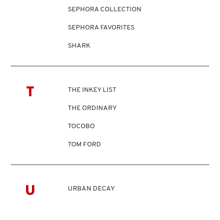
SEPHORA COLLECTION
KYLIE COSMETICS
SEPHORA FAVORITES
KYLIE JENNER FRAGRANCES
SHARK
SHISEIDO
L'ORÉAL PROFESSIONNEL
SKIN 1004
T
THE INKEY LIST
SMASHBOX
LANCÔME
THE ORDINARY
SOL DE JANEIRO
TOCOBO
SUPERGOOP!
LANEIGE
TOM FORD
TONYMOLY
LAURA MERCIER
TOO FACED
U
URBAN DECAY
TRULY BEAUTY
LILASH
TWEEZERMAN