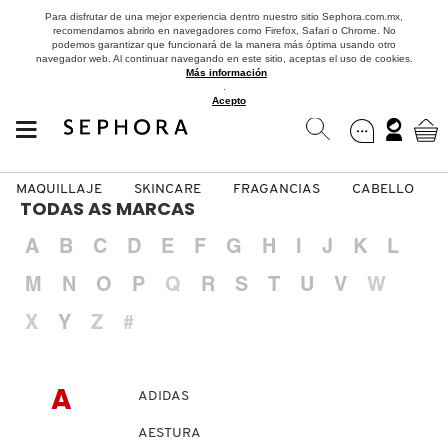
Para disfrutar de una mejor experiencia dentro nuestro sitio Sephora.com.mx,
recomendamos abrirlo en navegadores como Firefox, Safari o Chrome. No
podemos garantizar que funcionará de la manera más óptima usando otro
navegador web. Al continuar navegando en este sitio, aceptas el uso de cookies.
Más información
.
Acepto
MAQUILLAJE
SKINCARE
FRAGANCIAS
CABELLO
SEPHORA COLLECTION
Fragancias
Maquillaje
Skincare
Cabello
Marcas
TODAS AS MARCAS
A
B
C
D
E
F
G
H
I
J
K
L
VER
VER
VER
VER
VER
VER
M
N
O
P
Q
R
S
T
U
V
W
A
X
Y
Z
#
ROSTRO
PRODUCTOS ESPECIALIZADOS
MUJER
SETS DE VALOR & PARA
MAQUILLAJE
ADIDAS
REGALAR
B
A
ADIDAS
MEJILLAS
SKINCARE COREANO
HOMBRE
CUIDADO DE LA PIEL
AESTURA
C
TAMAÑOS DE VIAJE
AESTURA