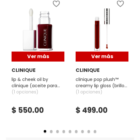
X
CALVIN KLEIN
INGREDIENTES ACTIVOS DE
Y
SKINCARE
CAROLINA HERRERA
Z
#
CAUDALIE
Ver más
Ver más
CLINIQUE
CLINIQUE
CHANEL
lip & cheek oil by
clinique pop plush™
clinique (aceite para
creamy lip gloss (brillo
labios y mejillas)
(1 opciones)
labial)
(1 opciones)
CHARLOTTE TILBURY
$ 550.00
$ 499.00
CLARINS
CLINIQUE