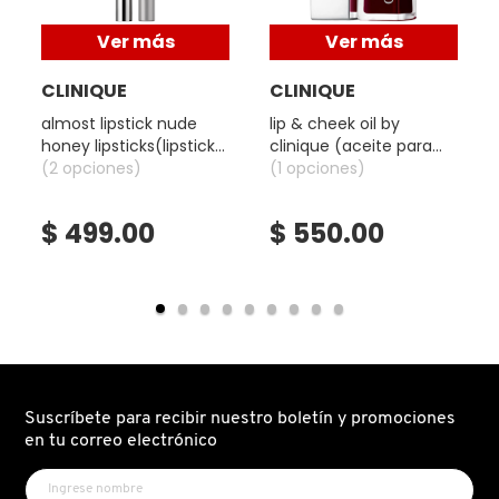
VERSACE
Ver más
Ver más
CLINIQUE
CLINIQUE
YVES SAINT LAURENT
almost lipstick nude
lip & cheek oil by
honey lipsticks(lipstick
clinique (aceite para
hidratante facil de
(2 opciones)
labios y mejillas)
(1 opciones)
aplicar)
$ 499.00
$ 550.00
Suscríbete para recibir nuestro boletín y promociones
en tu correo electrónico