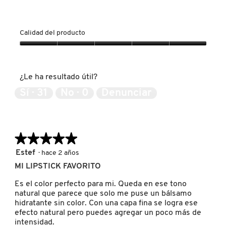
u
IT COSMETICS
n
c
Calidad del producto
u
JEAN PAUL GAULTIER
a
Calidad
d
del
r
producto,
o
JULIETTE HAS A GUN
¿Le ha resultado útil?
5
d
de
e
Sí ·
31
No ·
0
Denunciar
5
d
K18
i
á
l
★★★★★
★★★★★
KAYALI
o
g
5
Estef
·
hace 2 años
o
de
MI LIPSTICK FAVORITO
.
5
KÉRASTASE
estrellas.
Es el color perfecto para mi. Queda en ese tono
natural que parece que solo me puse un bálsamo
hidratante sin color. Con una capa fina se logra ese
KIEHL’S
efecto natural pero puedes agregar un poco más de
intensidad.