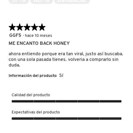
Sí ·
0
No ·
0
Denunciar
b
d
o
r
e
n
i
l
e
r
REDKEN
a
s
á
★★★★★
★★★★★
r
t
u
e
a
n
5
GGF5
·
hace 10 meses
s
a
SARELLY
c
de
e
c
ME ENCANTO BACK HONEY
u
5
ñ
c
a
estrellas.
ahora entiendo porque era tan viral, justo así buscaba.
a
i
d
SEPHORA COLLECTION
con una sola pasada tienes. volveria a comprarlo sin
.
ó
r
duda.
n
o
s
d
Sí
Información del producto
e
SEPHORA FAVORITES
e
a
d
b
i
r
Calidad del producto
SHARK
á
i
l
r
Calidad
o
á
del
Expectativas del producto
g
SHISEIDO
u
producto,
o
n
5
Expectativas
.
c
de
del