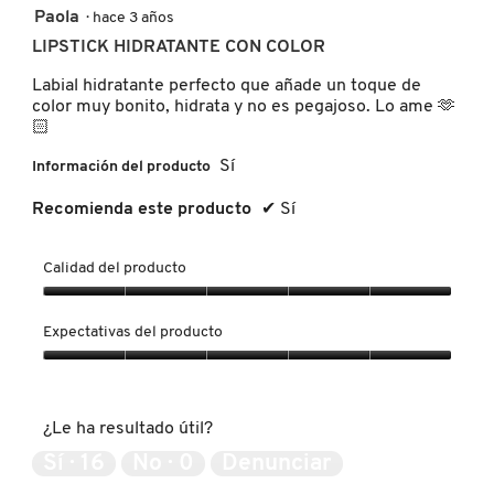
5
Paola
·
hace 3 años
de
MOROCCANOIL
LIPSTICK HIDRATANTE CON COLOR
5
estrellas.
Labial hidratante perfecto que añade un toque de
color muy bonito, hidrata y no es pegajoso. Lo ame 🫶
MOSCHINO
🏻
Sí
Información del producto
MURAD
Recomienda este producto
✔
Sí
NARS
Calidad del producto
Calidad
del
NATASHA DENONA
Expectativas del producto
producto,
5
Expectativas
de
del
NEST New York
5
producto,
¿Le ha resultado útil?
5
de
Sí ·
16
No ·
0
Denunciar
NUDESTIX
5