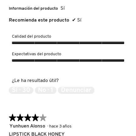
KYLIE COSMETICS
Sí
Información del producto
Recomienda este producto
✔
Sí
KYLIE JENNER FRAGRANCES
Calidad del producto
L'ORÉAL PROFESSIONNEL
Calidad
del
Expectativas del producto
producto,
5
Expectativas
LANCÔME
de
del
5
producto,
¿Le ha resultado útil?
5
LANEIGE
de
Sí ·
30
No ·
1
Denunciar
5
LAURA MERCIER
★★★★★
★★★★★
LILASH
4
Yunhuen Alonso
·
hace 3 años
de
LIPSTICK BLACK HONEY