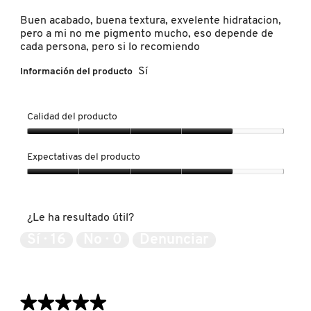
5
estrellas.
Buen acabado, buena textura, exvelente hidratacion,
LIVING PROOF
pero a mi no me pigmento mucho, eso depende de
cada persona, pero si lo recomiendo
MAC COSMETICS
Sí
Información del producto
MAISON LOUIS MARIE
Calidad del producto
Calidad
del
MAKEUP BY MARIO
Expectativas del producto
producto,
4
Expectativas
de
del
MARC JACOBS PERFUMES
5
producto,
¿Le ha resultado útil?
4
de
Sí ·
16
No ·
0
Denunciar
5
MEDICUBE
MONTBLANC
★★★★★
★★★★★