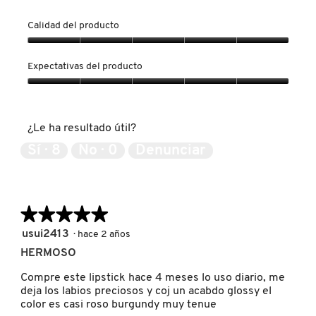
o
o
GUERLAIN
t
t
Calidad del producto
o
o
1
C
Calidad
HUDA BEAUTY
d
o
del
Expectativas del producto
e
n
producto,
l
e
5
Expectativas
HUGO BOSS
a
s
de
del
r
t
5
producto,
e
a
¿Le ha resultado útil?
5
s
a
ICONIC LONDON
de
Sí ·
8
No ·
0
Denunciar
e
c
5
ñ
c
a
i
ILIA
.
ó
n
★★★★★
★★★★★
s
e
5
INNISFREE
usui2413
·
hace 2 años
a
de
HERMOSO
b
5
r
estrellas.
Compre este lipstick hace 4 meses lo uso diario, me
ISDIN
i
deja los labios preciosos y coj un acabdo glossy el
r
color es casi roso burgundy muy tenue
á