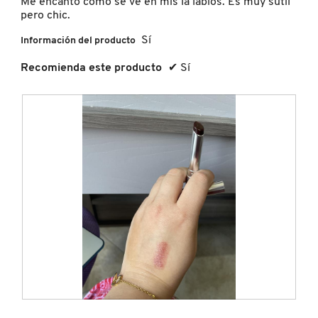
Me encanto como se ve en mis la labios. Es muy sutil
a
pero chic.
contin
Sí
Información del producto
FRESH
Recomienda este producto
✔
Sí
GIORGIO ARMANI
GIVENCHY
GLOSSIER
GLOW RECIPE
GUCCI
F
F