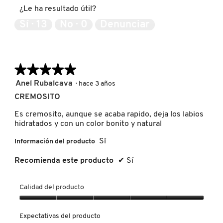
u
5
producto,
SKIN 1004
¿Le ha resultado útil?
a
5
d
de
Sí ·
13
No ·
0
Denunciar
r
5
SMASHBOX
o
d
e
★★★★★
★★★★★
d
SOL DE JANEIRO
i
5
Anel Rubalcava
·
hace 3 años
á
de
l
CREMOSITO
SUPERGOOP!
5
o
estrellas.
g
Es cremosito, aunque se acaba rapido, deja los labios
o
hidratados y con un color bonito y natural
.
THE INKEY LIST
Sí
Información del producto
Recomienda este producto
✔
Sí
THE ORDINARY
Calidad del producto
TOCOBO
Calidad
del
Expectativas del producto
producto,