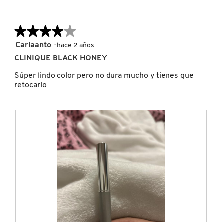
NUXE
★★★★★
★★★★★
4
Carlaanto
·
hace 2 años
de
OLAPLEX
CLINIQUE BLACK HONEY
5
estrellas.
Súper lindo color pero no dura mucho y tienes que
retocarlo
OLLIE
ONE SIZE
OUAI HAIRCARE
PAI-SHAU
PATCHOLOGY